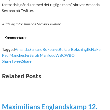
fantastisk, når du er med det rigtige team,” skriver Amanda
Serrano på Twitter.
Kilde og foto: Amanda Serrano Twitter
Kommentarer
Tagged
Amanda Serrano
Boksenyt
Bokser
Boksning
IBF
Jake
Paul
Manchester
Sarah Mahfoud
WBC
WBO
Share
Tweet
Share
Related Posts
Maximilians Englandskamp 12.