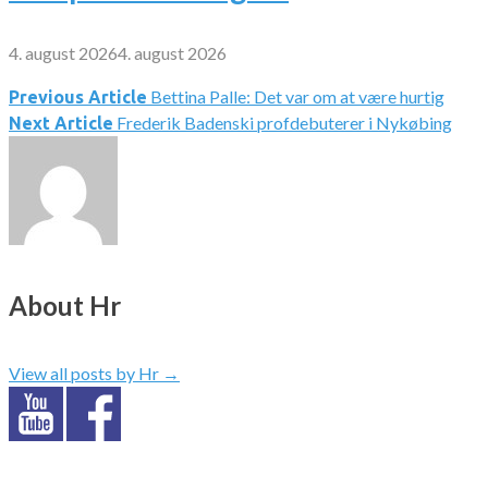
4. august 2026
4. august 2026
Bettina Palle: Det var om at være hurtig
Indlægsnavigation
Previous Article
Frederik Badenski profdebuterer i Nykøbing
Next Article
About Hr
View all posts by Hr
→