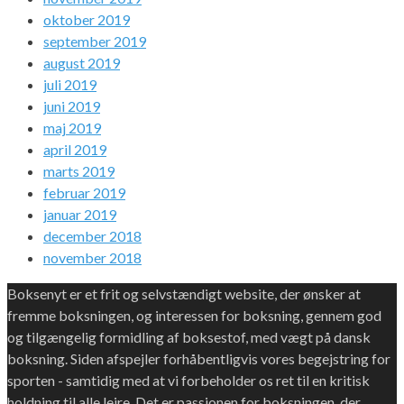
oktober 2019
september 2019
august 2019
juli 2019
juni 2019
maj 2019
april 2019
marts 2019
februar 2019
januar 2019
december 2018
november 2018
Boksenyt er et frit og selvstændigt website, der ønsker at
fremme boksningen, og interessen for boksning, gennem god
og tilgængelig formidling af boksestof, med vægt på dansk
boksning. Siden afspejler forhåbentligvis vores begejstring for
sporten - samtidig med at vi forbeholder os ret til en kritisk
holdning til alle lejre. Det er passionen for boksningen, der