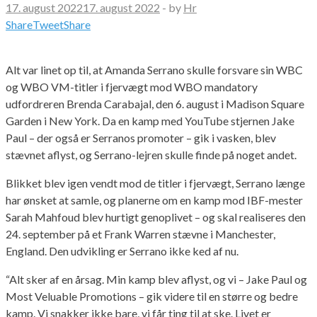
17. august 2022
17. august 2022
-
by
Hr
Share
Tweet
Share
Alt var linet op til, at Amanda Serrano skulle forsvare sin WBC
og WBO VM-titler i fjervægt mod WBO mandatory
udfordreren Brenda Carabajal, den 6. august i Madison Square
Garden i New York. Da en kamp med YouTube stjernen Jake
Paul – der også er Serranos promoter – gik i vasken, blev
stævnet aflyst, og Serrano-lejren skulle finde på noget andet.
Blikket blev igen vendt mod de titler i fjervægt, Serrano længe
har ønsket at samle, og planerne om en kamp mod IBF-mester
Sarah Mahfoud blev hurtigt genoplivet – og skal realiseres den
24. september på et Frank Warren stævne i Manchester,
England. Den udvikling er Serrano ikke ked af nu.
“Alt sker af en årsag. Min kamp blev aflyst, og vi – Jake Paul og
Most Veluable Promotions – gik videre til en større og bedre
kamp. Vi snakker ikke bare, vi får ting til at ske. Livet er