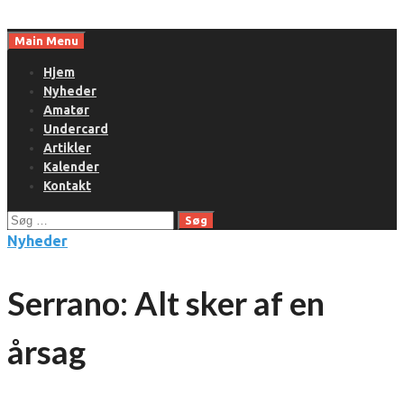
Skip
to
Main Menu
content
Hjem
Nyheder
Amatør
Undercard
Artikler
Kalender
Kontakt
Søg
efter:
Nyheder
Serrano: Alt sker af en
årsag