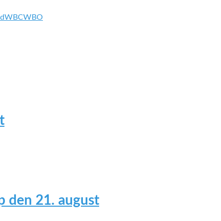
ud
WBC
WBO
t
 den 21. august