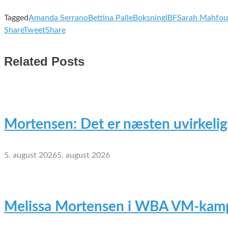
Tagged
Amanda Serrano
Bettina Palle
Boksning
IBF
Sarah Mahfo
Share
Tweet
Share
Related Posts
Mortensen: Det er næsten uvirkelig
5. august 2026
5. august 2026
Melissa Mortensen i WBA VM-kamp