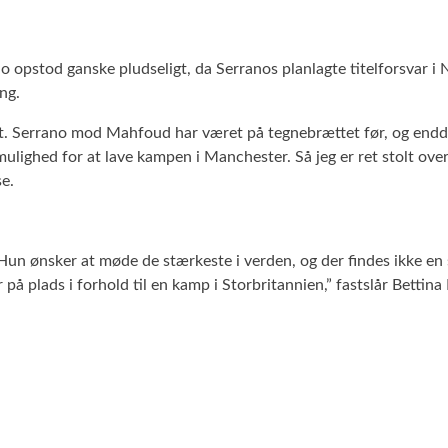
pstod ganske pludseligt, da Serranos planlagte titelforsvar i 
ng.
t. Serrano mod Mahfoud har været på tegnebrættet før, og endda 
ighed for at lave kampen i Manchester. Så jeg er ret stolt over, 
e.
. Hun ønsker at møde de stærkeste i verden, og der findes ikk
 på plads i forhold til en kamp i Storbritannien,” fastslår Bettina 