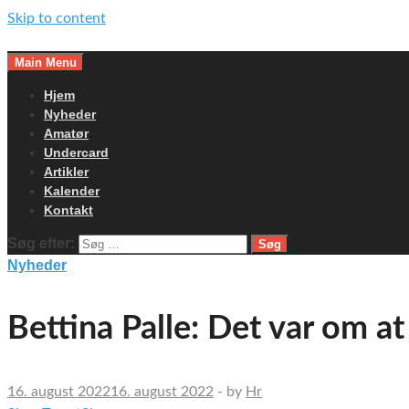
Skip to content
Main Menu
Hjem
Nyheder
Amatør
Undercard
Artikler
Kalender
Kontakt
Søg efter:
Nyheder
Bettina Palle: Det var om at
16. august 2022
16. august 2022
-
by
Hr