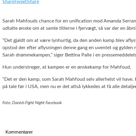
Share
Tweet
Share
Sarah Mahfouds chance for en unification mod Amanda Serrano o
udtalte ønske om at samle titlerne i fjervægt, så var der en åbni
“Det gjaldt om at være lynhurtig, da den anden kamp blev aflys
opstod der efter aflysningen denne gang en uventet og gylden mul
Sarah drømmekampen,” siger Bettina Palle i en pressemeddelels
Hun understreger, at kampen er en ønskekamp for Mahfoud.
“Det er den kamp, som Sarah Mahfoud selv allerhelst vil have
på tale før i USA, men nu er det altså lykkedes at få alle detaljer
Foto; Danish Fight Night Facebook
Kommentarer