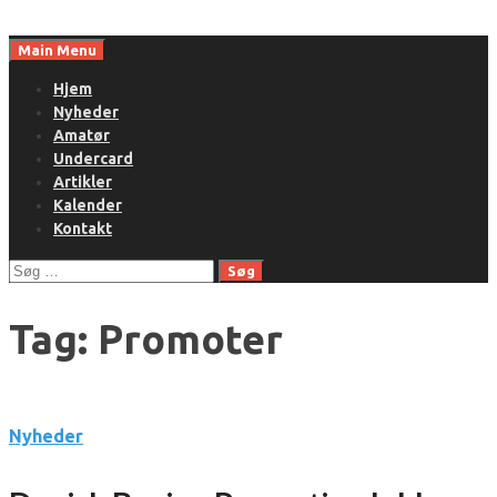
Skip
to
Main Menu
content
Hjem
Nyheder
Amatør
Undercard
Artikler
Kalender
Kontakt
Søg
efter:
Tag:
Promoter
Nyheder