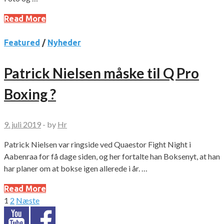
Read More
Featured
/
Nyheder
Patrick Nielsen måske til Q Pro
Boxing ?
9. juli 2019
-
by
Hr
Patrick Nielsen var ringside ved Quaestor Fight Night i
Aabenraa for få dage siden, og her fortalte han Boksenyt, at han
har planer om at bokse igen allerede i år. …
Read More
1
2
Næste
Indlægsinddeling