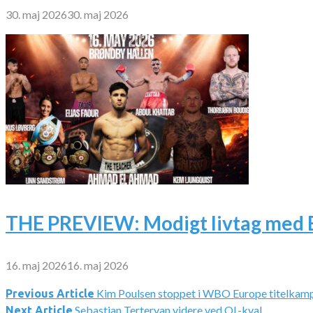
30. maj 2026
30. maj 2026
THE PREVIEW: Modigt livtag med 
16. maj 2026
16. maj 2026
Kim Poulsen stoppet i WBO Europe titelkamp
Indlægsnavigation
Previous Article
Sebastian Terteryan videre ved OL-kval
Next Article