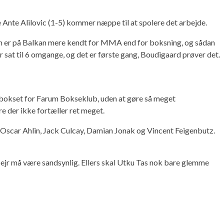
 Ante Alilovic (1-5) kommer næppe til at spolere det arbejde.
ren er på Balkan mere kendt for MMA end for boksning, og sådan
 sat til 6 omgange, og det er første gang, Boudigaard prøver det.
r bokset for Farum Bokseklub, uden at gøre så meget
e der ikke fortæller ret meget.
 Oscar Ahlin, Jack Culcay, Damian Jonak og Vincent Feigenbutz.
tsejr må være sandsynlig. Ellers skal Utku Tas nok bare glemme