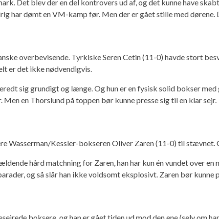
anmark. Det blev der en del kontrovers ud af, og det kunne have s
g har dømt en VM-kamp før. Men der er gået stille med dørene. Den
ke overbevisende. Tyrkiske Seren Cetin (11-0) havde stort besvæ
kelt er det ikke nødvendigvis.
redt sig grundigt og længe. Og hun er en fysisk solid bokser med 
r. Men en Thorslund på toppen bør kunne presse sig til en klar sejr.
cere Wasserman/Kessler-bokseren Oliver Zaren (11-0) til stævnet. O
ældende hård matchning for Zaren, han har kun én vundet over en m
der, og så slår han ikke voldsomt eksplosivt. Zaren bør kunne pr
sejrede boksere, og han er gået tiden ud mod den ene (selv om han