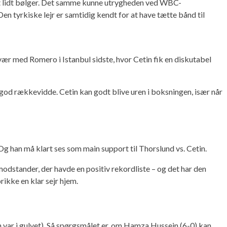
kabt lidt bølger. Det samme kunne utrygheden ved WBC-
 tyrkiske lejr er samtidig kendt for at have tætte bånd til
r med Romero i Istanbul sidste, hvor Cetin fik en diskutabel
god rækkevidde. Cetin kan godt blive uren i boksningen, især når
g han må klart ses som main support til Thorslund vs. Cetin.
odstander, der havde en positiv rekordliste – og det har den
ikke en klar sejr hjem.
 var i gulvet). Så spørgsmålet er, om Hamza Hussein (6-0) kan