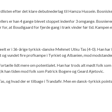
dlisten efter det klare debutnederlag til Hamza Hussein. Bosniske
 ellers er han 4 gange blevet stoppet indenfor 3 omgange. Bosnie
or, at Boudigaard for fjerde gang i træk vinder før tid. Kampen er
reelt er i 36-årige tyrkisk-danske Mehmet Utku Tas (4-0). Han ha
et og vundet fire profkampe i Tyrkiet og Albanien, mod modstander
rtælle lidt mere om potentialet. Han har trods alt mødt folk som
 gik han tiden mod folk som Patrick Bogere og Geard Ajetovic.
Tas, og hvad der er tilbage i Trandafir. Men en dansk-tyrkisk poin