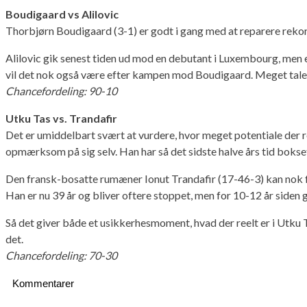
Boudigaard vs Alilovic
Thorbjørn Boudigaard (3-1) er godt i gang med at reparere rekor
Alilovic gik senest tiden ud mod en debutant i Luxembourg, men
vil det nok også være efter kampen mod Boudigaard. Meget taler f
Chancefordeling: 90-10
Utku Tas vs. Trandafir
Det er umiddelbart svært at vurdere, hvor meget potentiale der 
opmærksom på sig selv. Han har så det sidste halve års tid boks
Den fransk-bosatte rumæner Ionut Trandafir (17-46-3) kan nok fo
Han er nu 39 år og bliver oftere stoppet, men for 10-12 år siden
Så det giver både et usikkerhesmoment, hvad der reelt er i Utku 
det.
Chancefordeling: 70-30
Kommentarer