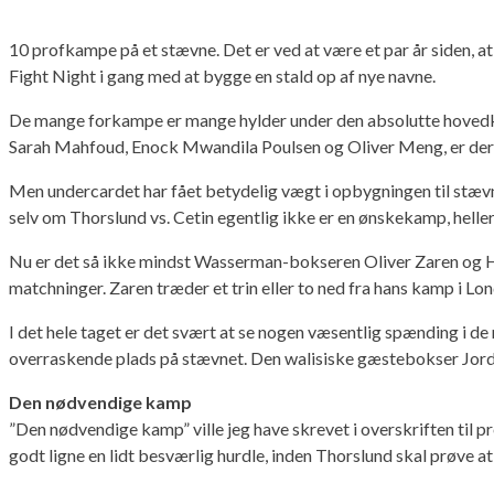
10 profkampe på et stævne. Det er ved at være et par år siden, at
Fight Night i gang med at bygge en stald op af nye navne.
De mange forkampe er mange hylder under den absolutte hovedk
Sarah Mahfoud, Enock Mwandila Poulsen og Oliver Meng, er der
Men undercardet har fået betydelig vægt i opbygningen til stævn
selv om Thorslund vs. Cetin egentlig ikke er en ønskekamp, hel
Nu er det så ikke mindst Wasserman-bokseren Oliver Zaren og Ha
matchninger. Zaren træder et trin eller to ned fra hans kamp i Lo
I det hele taget er det svært at se nogen væsentlig spænding i d
overraskende plads på stævnet. Den walisiske gæstebokser Jorda
Den nødvendige kamp
”Den nødvendige kamp” ville jeg have skrevet i overskriften til 
godt ligne en lidt besværlig hurdle, inden Thorslund skal prøve at f