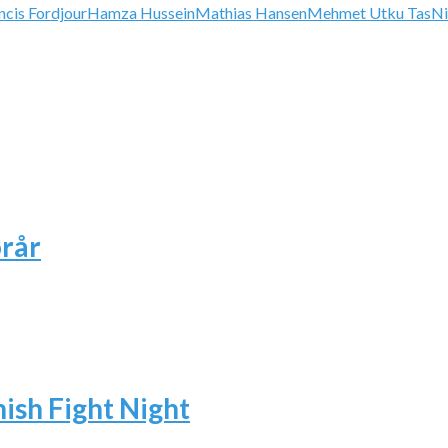
ncis Fordjour
Hamza Hussein
Mathias Hansen
Mehmet Utku Tas
Ni
rår
ish Fight Night