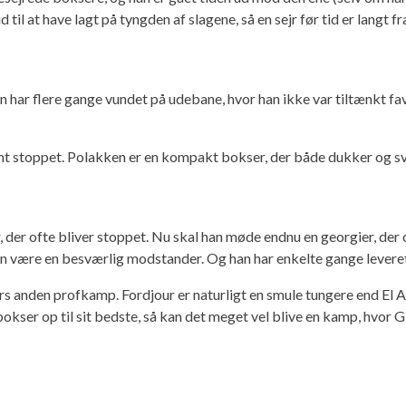
til at have lagt på tyngden af slagene, så en sejr før tid er langt f
 har flere gange vundet på udebane, hvor han ikke var tiltænkt f
ent stoppet. Polakken er en kompakt bokser, der både dukker og sv
, der ofte bliver stoppet. Nu skal han møde endnu en georgier, der 
n være en besværlig modstander. Og han har enkelte gange levere
ours anden profkamp. Fordjour er naturligt en smule tungere end El
bokser op til sit bedste, så kan det meget vel blive en kamp, hvor 