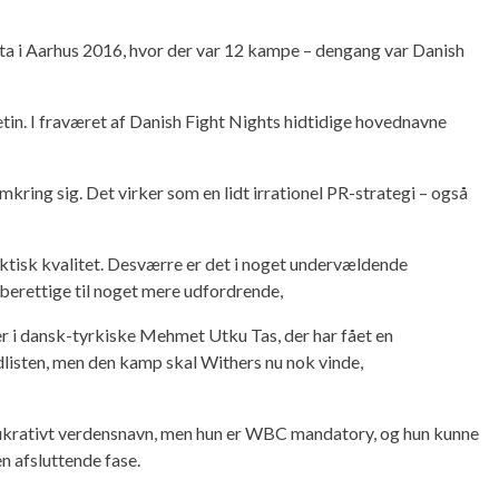
costa i Aarhus 2016, hvor der var 12 kampe – dengang var Danish
 I fraværet af Danish Fight Nights hidtidige hovednavne
ring sig. Det virker som en lidt irrationel PR-strategi – også
ktisk kvalitet. Desværre er det i noget undervældende
 berettige til noget mere udfordrende,
 er i dansk-tyrkiske Mehmet Utku Tas, der har fået en
listen, men den kamp skal Withers nu nok vinde,
et lukrativt verdensnavn, men hun er WBC mandatory, og hun kunne
en afsluttende fase.