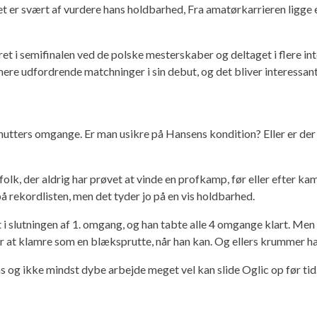
et er svært af vurdere hans holdbarhed, Fra amatørkarrieren ligg
t i semifinalen ved de polske mesterskaber og deltaget i flere int
mere udfordrende matchninger i sin debut, og det bliver interessan
inutters omgange. Er man usikre på Hansens kondition? Eller er de
folk, der aldrig har prøvet at vinde en profkamp, før eller efter 
å rekordlisten, men det tyder jo på en vis holdbarhed.
 slutningen af 1. omgang, og han tabte alle 4 omgange klart. Men h
r at klamre som en blæksprutte, når han kan. Og ellers krummer ha
s og ikke mindst dybe arbejde meget vel kan slide Oglic op før t