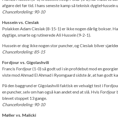
afgøre det før tid. I hans seneste kamp så teknisk dygteHussein ud 
Chancefordeling: 90-10
Hussein vs. Cieslak
Polakken Adam Cieslak (8-15-1) er ikke nogen dårlig bokser. Han
dygtige, smarte og rutinerede Ali Hussein (9-2-1).
Hussein er dog ikke nogen stor puncher, og Cieslak bliver sjæld
Chancefordeling: 85-15
Fordjour vs. Gigolashvili
Francis Fordjour (1-0) så godt ud i sin profdebut mod en georgier
viste mod Ahmad El Ahmad i Ryomgaard sidste år, at han godt ka
På den baggrund er Gigolashvili faktisk en velvalgt test i Fordj
en puncher, selv om han også kan andet end at slå. Hvis Fordjour 
blevet stoppet 13 gange.
Chancefordeling: 90-10
Møller vs. Malicki