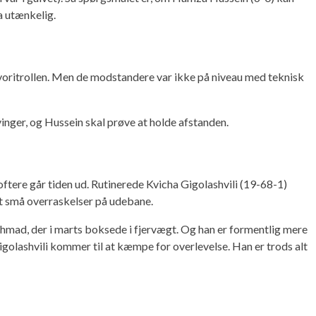
ra utænkelig.
avoritrollen. Men de modstandere var ikke på niveau med teknisk
inger, og Hussein skal prøve at holde afstanden.
oftere går tiden ud. Rutinerede Kvicha Gigolashvili (19-68-1)
t små overraskelser på udebane.
 Ahmad, der i marts boksede i fjervægt. Og han er formentlig mere
Gigolashvili kommer til at kæmpe for overlevelse. Han er trods alt