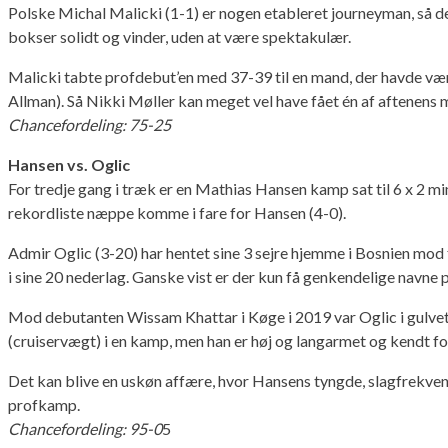
Polske Michal Malicki (1-1) er nogen etableret journeyman, så d
bokser solidt og vinder, uden at være spektakulær.
Malicki tabte profdebut’en med 37-39 til en mand, der havde være
Allman). Så Nikki Møller kan meget vel have fået én af aftenens 
Chancefordeling: 75-25
Hansen vs. Oglic
For tredje gang i træk er en Mathias Hansen kamp sat til 6 x 2 m
rekordliste næppe komme i fare for Hansen (4-0).
Admir Oglic (3-20) har hentet sine 3 sejre hjemme i Bosnien mod 
i sine 20 nederlag. Ganske vist er der kun få genkendelige navne p
Mod debutanten Wissam Khattar i Køge i 2019 var Oglic i gulvet i
(cruiservægt) i en kamp, men han er høj og langarmet og kendt fo
Det kan blive en uskøn affære, hvor Hansens tyngde, slagfrekven
profkamp.
Chancefordeling: 95-0
5