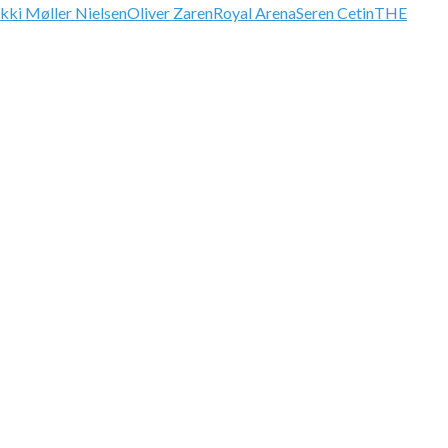
kki Møller Nielsen
Oliver Zaren
Royal Arena
Seren Cetin
THE