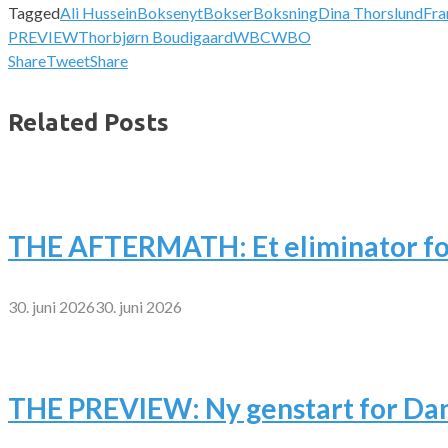
Tagged
Ali Hussein
Boksenyt
Bokser
Boksning
Dina Thorslund
Fra
PREVIEW
Thorbjørn Boudigaard
WBC
WBO
Share
Tweet
Share
Related Posts
THE AFTERMATH: Et eliminator fo
30. juni 2026
30. juni 2026
THE PREVIEW: Ny genstart for Dan