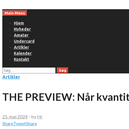
Skip
to
Main Menu
content
Hjem
Nyheder
Amatør
Undercard
Artikler
Kalender
Kontakt
Søg
efter:
Artikler
THE PREVIEW: Når kvantite
25. maj 2024
-
by
Hr
Share
Tweet
Share