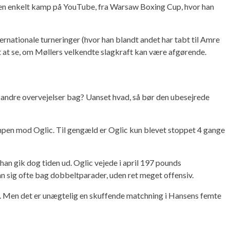
e en enkelt kamp på YouTube, fra Warsaw Boxing Cup, hvor han
ernationale turneringer (hvor han blandt andet har tabt til Amre
t at se, om Møllers velkendte slagkraft kan være afgørende.
r andre overvejelser bag? Uanset hvad, så bør den ubesejrede
kampen mod Oglic. Til gengæld er Oglic kun blevet stoppet 4 gange
an gik dog tiden ud. Oglic vejede i april 197 pounds
n sig ofte bag dobbeltparader, uden ret meget offensiv.
id. Men det er unægtelig en skuffende matchning i Hansens femte