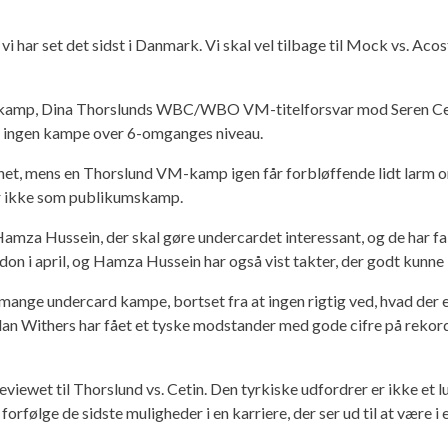
 vi har set det sidst i Danmark. Vi skal vel tilbage til Mock vs. A
amp, Dina Thorslunds WBC/WBO VM-titelforsvar mod Seren Cetin.
 ingen kampe over 6-omganges niveau.
et, mens en Thorslund VM-kamp igen får forbløffende lidt larm omk
ler ikke som publikumskamp.
mza Hussein, der skal gøre undercardet interessant, og de har fa
ndon i april, og Hamza Hussein har også vist takter, der godt kunne
e mange undercard kampe, bortset fra at ingen rigtig ved, hvad der
n Withers har fået et tyske modstander med gode cifre på rekord
previewet til Thorslund vs. Cetin. Den tyrkiske udfordrer er ikke 
orfølge de sidste muligheder i en karriere, der ser ud til at være i 