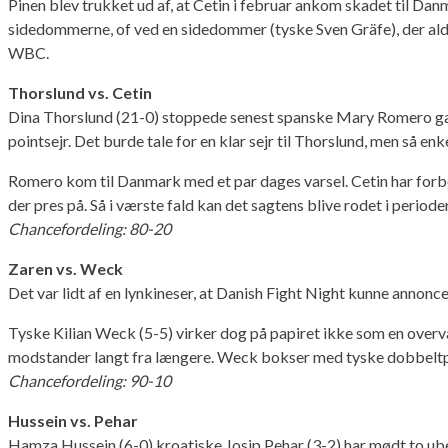
Pinen blev trukket ud af, at Cetin i februar ankom skadet til D
sidedommerne, of ved en sidedommer (tyske Sven Gräfe), der aldri
WBC.
Thorslund vs. Cetin
Dina Thorslund (21-0) stoppede senest spanske Mary Romero gans
pointsejr. Det burde tale for en klar sejr til Thorslund, men så en
Romero kom til Danmark med et par dages varsel. Cetin har forbe
der pres på. Så i værste fald kan det sagtens blive rodet i periode
Chancefordeling: 80-20
Zaren vs. Weck
Det var lidt af en lynkineser, at Danish Fight Night kunne annon
Tyske Kilian Weck (5-5) virker dog på papiret ikke som en overv
modstander langt fra længere. Weck bokser med tyske dobbeltpara
Chancefordeling: 90-10
Hussein vs. Pehar
Hamza Hussein (6-0) kroatiske Josip Pehar (3-2) har mødt to ube