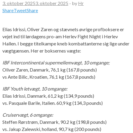
3. oktober 2025
3. oktober 2025
-
by
Hr
Share
Tweet
Share
Elias Idrissi, Oliver Zaren og stævnets øvrige profboksere er
vejet ind til lørdagens pro-am Herlev Fight Night i Herlev
Hallen. I begge titelkampe kneb kombattanterne sig lige under
vægtgænsen. Her er boksernes vægte:
IBF Intercontinental supermellemvægt, 10 omgange;
Oliver Zaren, Danmark, 76,1 kg (167,8 pounds)
vs Ante Bilic, Kroatien, 76,1 kg (167,8 pounds)
IBF Youth letvægt, 10 omgange:
Elias Idrissi, Danmark, 61,2 kg (134,9 pounds)
vs. Pasquale Barile, Italien. 60,9 kg (134,3 pounds)
Cruiservægt, 6 omgange:
Steffen Rørstrøm, Danmark, 90.2 kg (198,8 pounds)
vs. Jakup Zalewski, holland, 90,7 kg (200 pounds)