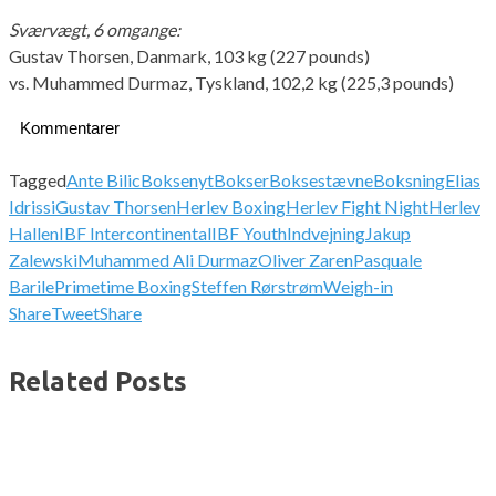
Sværvægt, 6 omgange:
Gustav Thorsen, Danmark, 103 kg (227 pounds)
vs. Muhammed Durmaz, Tyskland, 102,2 kg (225,3 pounds)
Kommentarer
Tagged
Ante Bilic
Boksenyt
Bokser
Boksestævne
Boksning
Elias
Idrissi
Gustav Thorsen
Herlev Boxing
Herlev Fight Night
Herlev
Hallen
IBF Intercontinental
IBF Youth
Indvejning
Jakup
Zalewski
Muhammed Ali Durmaz
Oliver Zaren
Pasquale
Barile
Primetime Boxing
Steffen Rørstrøm
Weigh-in
Share
Tweet
Share
Related Posts