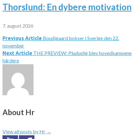
Thorslund: En dybere motivation
7. august 2026
Boudigaard bokser i Sverige den 22.
Indlægsnavigation
Previous Article
november
THE PREVIEW: Pludselig blev hovedkampene
Next Article
hårdere
About Hr
View all posts by Hr
→