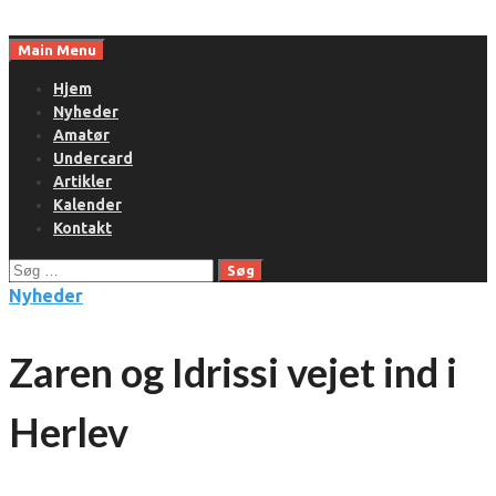
Skip
to
Main Menu
content
Hjem
Nyheder
Amatør
Undercard
Artikler
Kalender
Kontakt
Søg
efter:
Nyheder
Zaren og Idrissi vejet ind i
Herlev