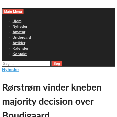
Skip
to
Main Menu
content
Hjem
Nyheder
Amatør
Undercard
Artikler
Kalender
Kontakt
Søg
efter:
Nyheder
Rørstrøm vinder kneben
majority decision over
Boudigaard