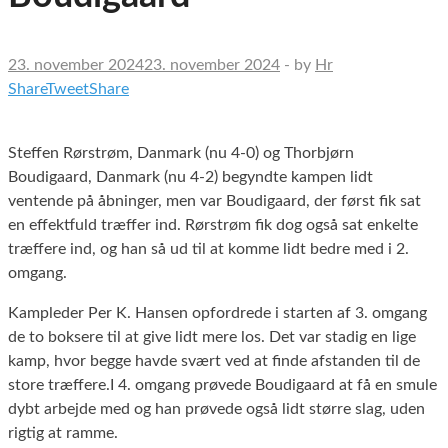
23. november 2024
23. november 2024
-
by
Hr
Share
Tweet
Share
Steffen Rørstrøm, Danmark (nu 4-0) og Thorbjørn
Boudigaard, Danmark (nu 4-2) begyndte kampen lidt
ventende på åbninger, men var Boudigaard, der først fik sat
en effektfuld træffer ind. Rørstrøm fik dog også sat enkelte
træffere ind, og han så ud til at komme lidt bedre med i 2.
omgang.
Kampleder Per K. Hansen opfordrede i starten af 3. omgang
de to boksere til at give lidt mere los. Det var stadig en lige
kamp, hvor begge havde svært ved at finde afstanden til de
store træffere.I 4. omgang prøvede Boudigaard at få en smule
dybt arbejde med og han prøvede også lidt større slag, uden
rigtig at ramme.