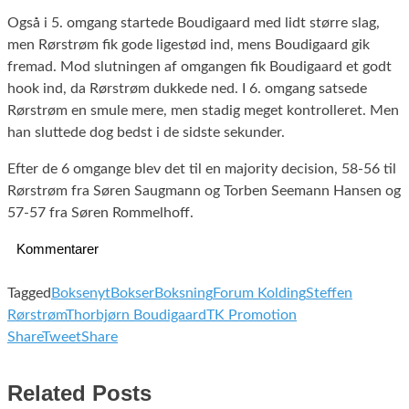
Også i 5. omgang startede Boudigaard med lidt større slag,
men Rørstrøm fik gode ligestød ind, mens Boudigaard gik
fremad. Mod slutningen af omgangen fik Boudigaard et godt
hook ind, da Rørstrøm dukkede ned. I 6. omgang satsede
Rørstrøm en smule mere, men stadig meget kontrolleret. Men
han sluttede dog bedst i de sidste sekunder.
Efter de 6 omgange blev det til en majority decision, 58-56 til
Rørstrøm fra Søren Saugmann og Torben Seemann Hansen og
57-57 fra Søren Rommelhoff.
Kommentarer
Tagged
Boksenyt
Bokser
Boksning
Forum Kolding
Steffen
Rørstrøm
Thorbjørn Boudigaard
TK Promotion
Share
Tweet
Share
Related Posts