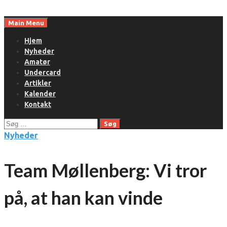
Skip
to
Main Menu
content
Hjem
Nyheder
Amatør
Undercard
Artikler
Kalender
Kontakt
Søg
efter:
Nyheder
Team Møllenberg: Vi tror
på, at han kan vinde