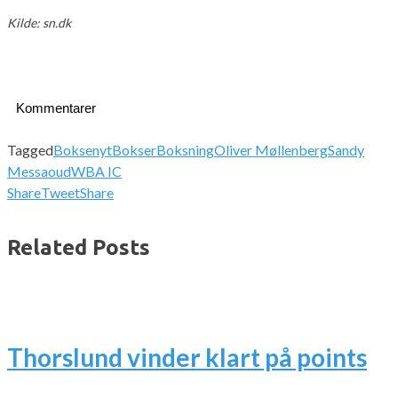
Kilde: sn.dk
Kommentarer
Tagged
Boksenyt
Bokser
Boksning
Oliver Møllenberg
Sandy
Messaoud
WBA IC
Share
Tweet
Share
Related Posts
Thorslund vinder klart på points