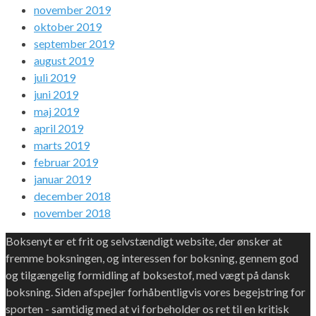
november 2019
oktober 2019
september 2019
august 2019
juli 2019
juni 2019
maj 2019
april 2019
marts 2019
februar 2019
januar 2019
december 2018
november 2018
Boksenyt er et frit og selvstændigt website, der ønsker at
fremme boksningen, og interessen for boksning, gennem god
og tilgængelig formidling af boksestof, med vægt på dansk
boksning. Siden afspejler forhåbentligvis vores begejstring for
sporten - samtidig med at vi forbeholder os ret til en kritisk