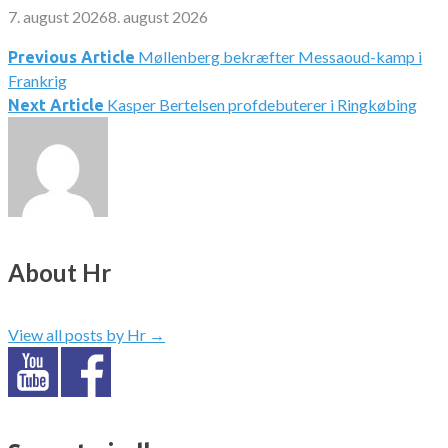
7. august 2026
8. august 2026
Møllenberg bekræfter Messaoud-kamp i
Indlægsnavigation
Previous Article
Frankrig
Kasper Bertelsen profdebuterer i Ringkøbing
Next Article
About Hr
View all posts by Hr
→