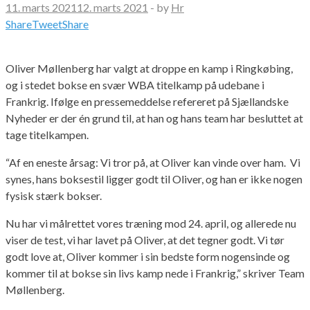
11. marts 2021
12. marts 2021
-
by
Hr
Share
Tweet
Share
Oliver Møllenberg har valgt at droppe en kamp i Ringkøbing,
og i stedet bokse en svær WBA titelkamp på udebane i
Frankrig. Ifølge en pressemeddelse refereret på Sjællandske
Nyheder er der én grund til, at han og hans team har besluttet at
tage titelkampen.
“Af en eneste årsag: Vi tror på, at Oliver kan vinde over ham. Vi
synes, hans boksestil ligger godt til Oliver, og han er ikke nogen
fysisk stærk bokser.
Nu har vi målrettet vores træning mod 24. april, og allerede nu
viser de test, vi har lavet på Oliver, at det tegner godt. Vi tør
godt love at, Oliver kommer i sin bedste form nogensinde og
kommer til at bokse sin livs kamp nede i Frankrig,” skriver Team
Møllenberg.