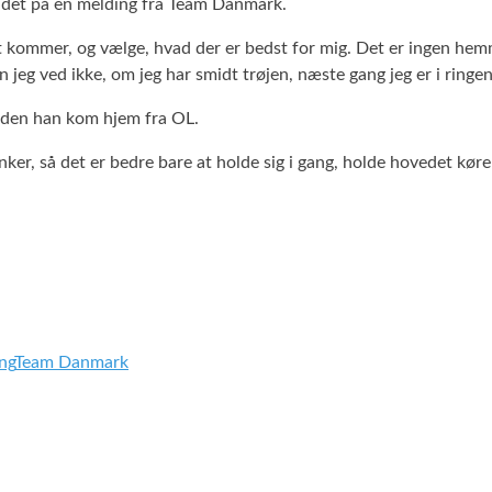
 andet på en melding fra Team Danmark.
t kommer, og vælge, hvad der er bedst for mig. Det er ingen hemme
 jeg ved ikke, om jeg har smidt trøjen, næste gang jeg er i ringen,
 siden han kom hjem fra OL.
nker, så det er bedre bare at holde sig i gang, holde hovedet køre
ng
Team Danmark