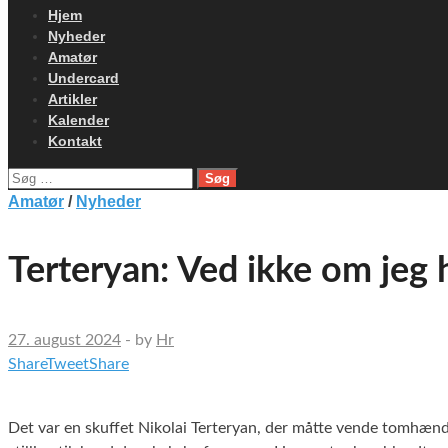
Hjem
Nyheder
Amatør
Undercard
Artikler
Kalender
Kontakt
Søg
efter:
Amatør
/
Nyheder
Terteryan: Ved ikke om jeg 
27. august 2024
-
by
Hr
Share
Tweet
Share
Det var en skuffet Nikolai Terteryan, der måtte vende tomhænde