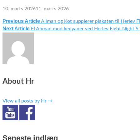
10. marts 2026
11. marts 2026
Previous Article
Allman og Kot supplerer plakaten til Herlev F
Indlægsnavigation
Next Article
El Ahmad mod kenyaner ved Herlev Fight Night 5.
About Hr
View all posts by Hr
→
Seneste indlæg