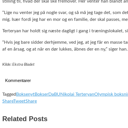
stilling til, hvad der skal ske fremover. Her venter han blandt
“Lige nu venter jeg på nogle svar, og så må jeg tage det, som de
mig. Især fordi jeg har en mor og en familie, der skal passes, men
Terteryan har holdt sig næste dagligt i gang i træningslokalet,
“Hvis jeg bare sidder derhjemme, ved jeg, at jeg får en masse ta
af en årsag, og at når en dør lukkes, åbnes der en ny,” siger han.
Kilde: Ekstra Bladet
Kommentarer
Tagged
Boksenyt
Bokser
DaBU
Nikolai Terteryan
Olympisk boksni
Share
Tweet
Share
Related Posts