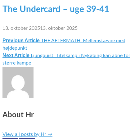
The Undercard – uge 39-41
13. oktober 2025
13. oktober 2025
Previous Article
THE AFTERMATH: Mellemstævne med
Indlægsnavigation
højdepunkt
Next Article
Ljungquist: Titelkamp i Nykøbing kan åbne for
større kampe
About Hr
View all posts by Hr
→