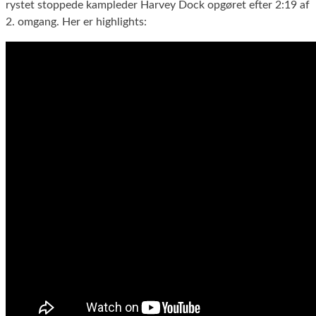
rystet stoppede kampleder Harvey Dock opgøret efter 2:19 af
2. omgang. Her er highlights: