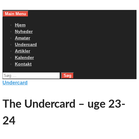
Skip
to
Main Menu
content
Hjem
Nyheder
Amatør
Undercard
Artikler
Kalender
Kontakt
Søg
efter:
Undercard
The Undercard – uge 23-
24