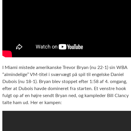
I Miami mistede amerikanske Trevor Bryan (nu 22-1) sin WBA
“almindelige” VM-titel i sværvægt på spil til engelske Daniel
Dubois (nu 18-1). Bryan blev stoppet efter 1:58 af 4. omgang,
efter at Dubois havde domineret fra starten. Et venstre hook
fulgt op af en højre sendt Bryan ned, og kampleder Bill Clancy
talte ham ud. Her er kampen: