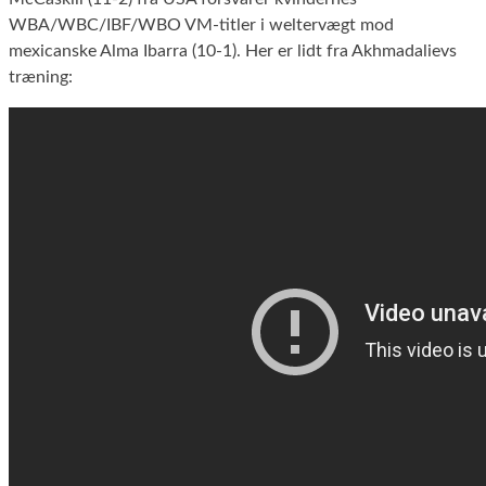
WBA/WBC/IBF/WBO VM-titler i weltervægt mod
mexicanske Alma Ibarra (10-1). Her er lidt fra Akhmadalievs
træning: