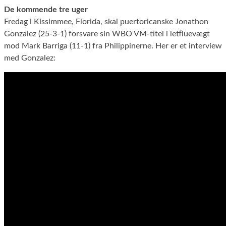
De kommende tre uger
Fredag i Kissimmee, Florida, skal puertoricanske Jonathon
Gonzalez (25-3-1) forsvare sin WBO VM-titel i letfluevægt
mod Mark Barriga (11-1) fra Philippinerne. Her er et interview
med Gonzalez: