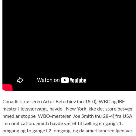
Canadisk-russeren Artur Beterbiev (nu 18-0), WBC og IBF-
mester i letsværvægt, havde i New York ikke det store besvær
nmed ar stoppe WBO-mesteren Joe Smith (nu 28-4) fra USA
i en unification. Smith havde været til tælling én gang i 1.
omgang og to gange i 2. omgang, og da amerikaneren igen var