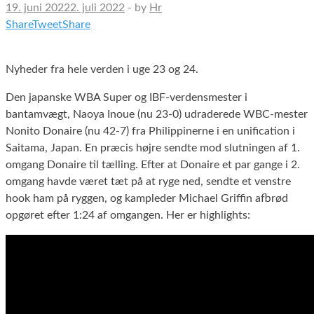
19. juni 2022
2. juli 2022
-
by
Hr
Share
Tweet
Share
Nyheder fra hele verden i uge 23 og 24.
Den japanske WBA Super og IBF-verdensmester i
bantamvægt, Naoya Inoue (nu 23-0) udraderede WBC-mester
Nonito Donaire (nu 42-7) fra Philippinerne i en unification i
Saitama, Japan. En præcis højre sendte mod slutningen af 1.
omgang Donaire til tælling. Efter at Donaire et par gange i 2.
omgang havde været tæt på at ryge ned, sendte et venstre
hook ham på ryggen, og kampleder Michael Griffin afbrød
opgøret efter 1:24 af omgangen. Her er highlights: