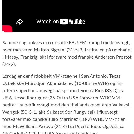
Samme dag bokses den udsatte EBU EM-kamp i mellemvægt,
hvor mesteren Matteo Signani (31-5-3) fra Italien på udebane
i Massy, Frankrig, skal forsvare mod franske Anderson Prestot
(24-2).
Lørdag er der firdobbelt VM-stævne i San Antonio, Texas.
Uzbekiske Murodjon Akhmadaliev (10-0) sine WBA og IBF
titler i superbantamvægt på spil mod Ronny Rios (33-3) fra
USA. Jesse Rodriguez (25-0) fra USA forsvarer WBC VM-
bæltet i superfluevægt mod den thailandske veteran Wikaksil
Wangek (50-5-1, aka Srikaset Sor Rungvisai). I fluevægt
forsvarer mexicanske Julio Martinez (18-2) WBC VM-titlen
mod McWilliams Arroyo (21-4) fra Puerto Rico. Og Jessica
McCaskill (11-2) fra USA forsvarer kvindernes