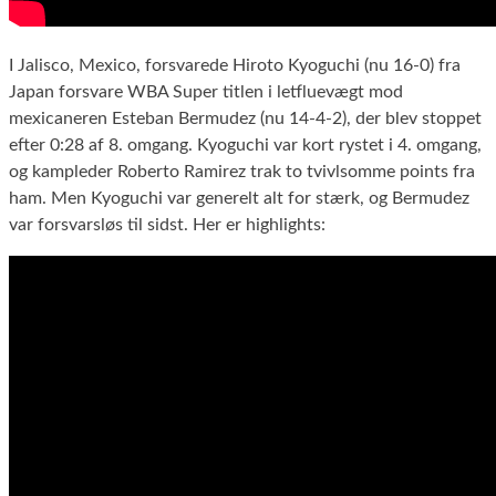
I Jalisco, Mexico, forsvarede Hiroto Kyoguchi (nu 16-0) fra
Japan forsvare WBA Super titlen i letfluevægt mod
mexicaneren Esteban Bermudez (nu 14-4-2), der blev stoppet
efter 0:28 af 8. omgang. Kyoguchi var kort rystet i 4. omgang,
og kampleder Roberto Ramirez trak to tvivlsomme points fra
ham. Men Kyoguchi var generelt alt for stærk, og Bermudez
var forsvarsløs til sidst. Her er highlights: