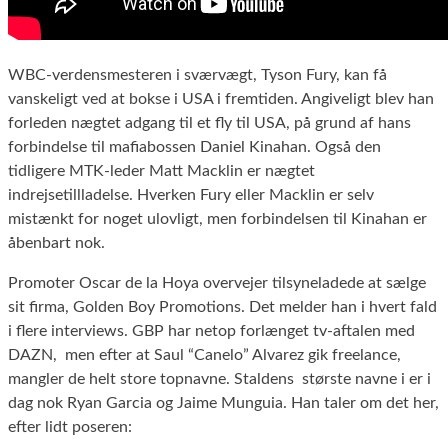
WBC-verdensmesteren i sværvægt, Tyson Fury, kan få
vanskeligt ved at bokse i USA i fremtiden. Angiveligt blev han
forleden nægtet adgang til et fly til USA, på grund af hans
forbindelse til mafiabossen Daniel Kinahan. Også den
tidligere MTK-leder Matt Macklin er nægtet
indrejsetillladelse. Hverken Fury eller Macklin er selv
mistænkt for noget ulovligt, men forbindelsen til Kinahan er
åbenbart nok.
Promoter Oscar de la Hoya overvejer tilsyneladede at sælge
sit firma, Golden Boy Promotions. Det melder han i hvert fald
i flere interviews. GBP har netop forlænget tv-aftalen med
DAZN, men efter at Saul “Canelo” Alvarez gik freelance,
mangler de helt store topnavne. Staldens største navne i er i
dag nok Ryan Garcia og Jaime Munguia. Han taler om det her,
efter lidt poseren: