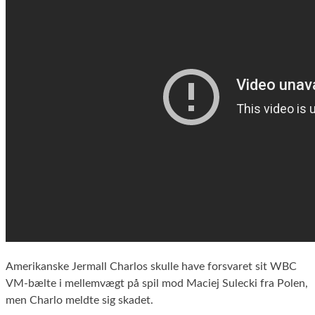
Amerikanske Jermall Charlos skulle have forsvaret sit WBC
VM-bælte i mellemvægt på spil mod Maciej Sulecki fra Polen,
men Charlo meldte sig skadet.