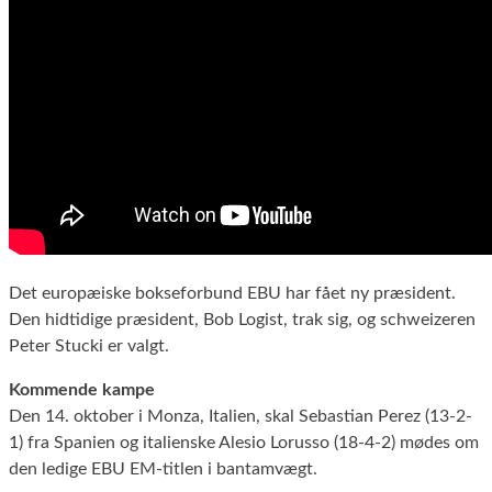
Det europæiske bokseforbund EBU har fået ny præsident.
Den hidtidige præsident, Bob Logist, trak sig, og schweizeren
Peter Stucki er valgt.
Kommende kampe
Den 14. oktober i Monza, Italien, skal Sebastian Perez (13-2-
1) fra Spanien og italienske Alesio Lorusso (18-4-2) mødes om
den ledige EBU EM-titlen i bantamvægt.