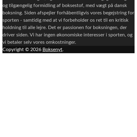
og tilgængelig formidling af boksestof, med vægt på dansk
boksning. Siden afspejler forhåbentligvis vores begejstring for
sporten - samtidig med at vi forbeholder os ret til en kritisk
holdning til alle lejre. Det er passionen for boksningen, der
driver siden. Vi har ingen økonomiske interesser i sporten, og
vi betaler selv vores omkostninger.
Copyright © 2026
Boksenyt
.