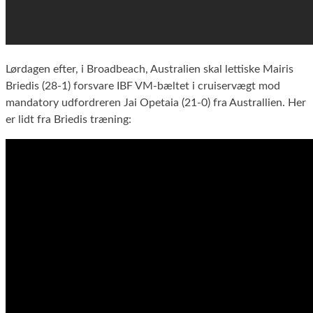
Lørdagen efter, i Broadbeach, Australien skal lettiske Mairis
Briedis (28-1) forsvare IBF VM-bæltet i cruiservægt mod
mandatory udfordreren Jai Opetaia (21-0) fra Australlien. Her
er lidt fra Briedis træning: