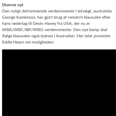
Diverse nyt
Den nyligt detroniserede verdensmester i letvægt, australske
George Kambosos, har gjort brug af rematch klausulen efter
hans nederlag til Devin Haney fra USA, der nu er
WBA/WBC/IBF/WBO-verdensmester. Den nye kamp skal
ifølge klausulen også bokses i Australien. Her taler promoter
Eddie Hearn om muligheden: