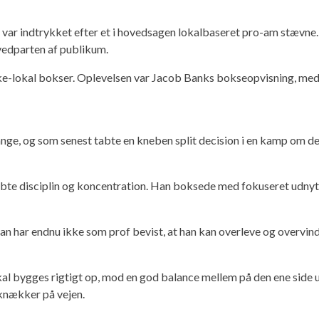
t var indtrykket efter et i hovedsagen lokalbaseret pro-am stævne
vedparten af publikum.
kke-lokal bokser. Oplevelsen var Jacob Banks bokseopvisning, med
ange, og som senest tabte en kneben split decision i en kamp om de
 tabte disciplin og koncentration. Han boksede med fokuseret udny
 har endnu ikke som prof bevist, at han kan overleve og overvinde
skal bygges rigtigt op, mod en god balance mellem på den ene side
 knækker på vejen.