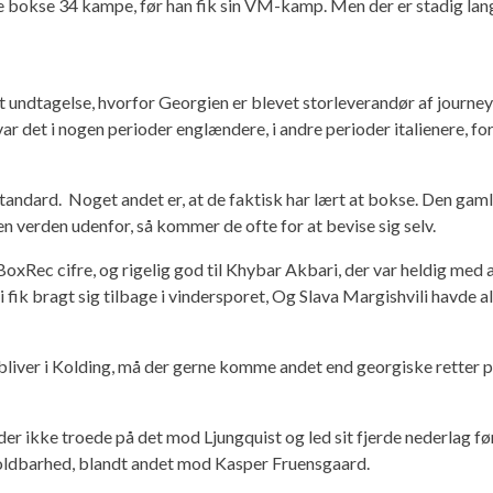
e bokse 34 kampe, før han fik sin VM-kamp. Men der er stadig lang
 undtagelse, hvorfor Georgien er blevet storleverandør af journe
n var det i nogen perioder englændere, i andre perioder italienere,
ns standard. Noget andet er, at de faktisk har lært at bokse. Den ga
n verden udenfor, så kommer de ofte for at bevise sig selv.
ec cifre, og rigelig god til Khybar Akbari, der var heldig med at 
ik bragt sig tilbage i vindersporet, Og Slava Margishvili havde alt
gt bliver i Kolding, må der gerne komme andet end georgiske retter
 der ikke troede på det mod Ljungquist og led sit fjerde nederlag f
e holdbarhed, blandt andet mod Kasper Fruensgaard.