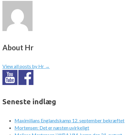
About Hr
View all posts by Hr
→
Seneste indlæg
Maximilians Englandskamp 12. september bekræftet
Mortensen: Det er næsten uvirkeligt
Melissa Mortensen i WBA VM-kamp den 21. august