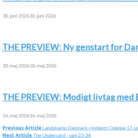
30. juni 2026
30. juni 2026
THE PREVIEW: Ny genstart for Dan
30. maj 2026
30. maj 2026
THE PREVIEW: Modigt livtag med 
16. maj 2026
16. maj 2026
Landskamp Danmark-Holland i Odense 17. s
Indlægsnavigation
Previous Article
The Undercard – uge 23-24
Next Article