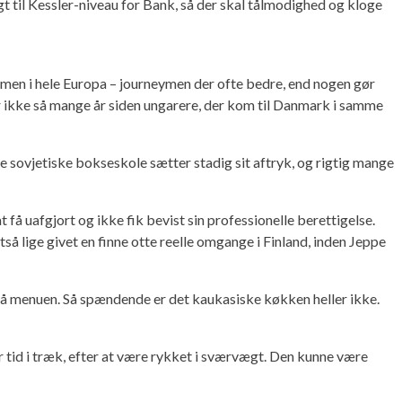
t til Kessler-niveau for Bank, så der skal tålmodighed og kloge
ymen i hele Europa – journeymen der ofte bedre, end nogen gør
 for ikke så mange år siden ungarere, der kom til Danmark i samme
mle sovjetiske bokseskole sætter stadig sit aftryk, og rigtig mange
få uafgjort og ikke fik bevist sin professionelle berettigelse.
så lige givet en finne otte reelle omgange i Finland, inden Jeppe
 på menuen. Så spændende er det kaukasiske køkken heller ikke.
ør tid i træk, efter at være rykket i sværvægt. Den kunne være