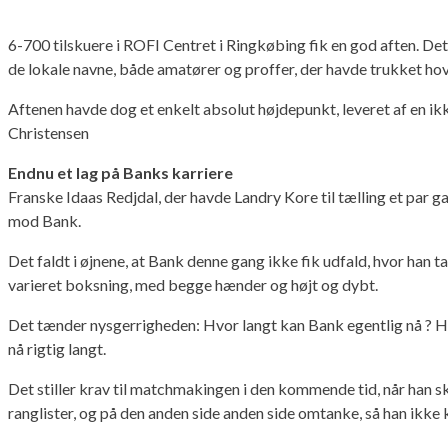
6-700 tilskuere i ROFI Centret i Ringkøbing fik en god aften. De
de lokale navne, både amatører og proffer, der havde trukket ho
Aftenen havde dog et enkelt absolut højdepunkt, leveret af en i
Christensen
Endnu et lag på Banks karriere
Franske Idaas Redjdal, der havde Landry Kore til tælling et par g
mod Bank.
Det faldt i øjnene, at Bank denne gang ikke fik udfald, hvor han
varieret boksning, med begge hænder og højt og dybt.
Det tænder nysgerrigheden: Hvor langt kan Bank egentlig nå ? Han
nå rigtig langt.
Det stiller krav til matchmakingen i den kommende tid, når han 
ranglister, og på den anden side anden side omtanke, så han ikke