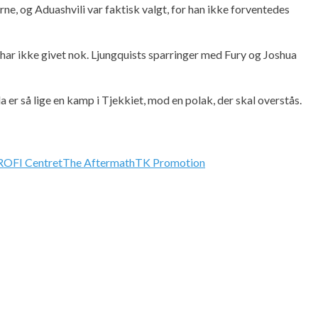
rne, og Aduashvili var faktisk valgt, for han ikke forventedes
 har ikke givet nok. Ljungquists sparringer med Fury og Joshua
er så lige en kamp i Tjekkiet, mod en polak, der skal overstås.
ROFI Centret
The Aftermath
TK Promotion