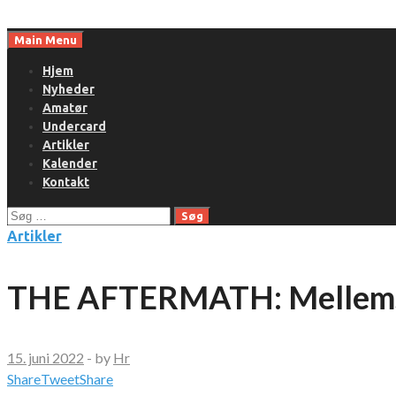
Skip
to
Main Menu
content
Hjem
Nyheder
Amatør
Undercard
Artikler
Kalender
Kontakt
Søg
efter:
Artikler
THE AFTERMATH: Mellems
15. juni 2022
-
by
Hr
Share
Tweet
Share