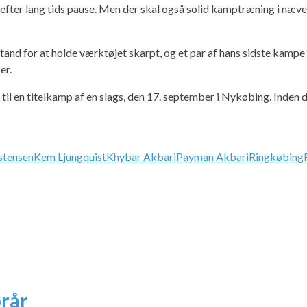
et efter lang tids pause. Men der skal også solid kamptræning i næve
tand for at holde værktøjet skarpt, og et par af hans sidste kampe
er.
 en titelkamp af en slags, den 17. september i Nykøbing. Inden da 
stensen
Kem Ljungquist
Khybar Akbari
Payman Akbari
Ringkøbing
rår