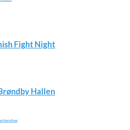
ish Fight Night
Brøndby Hallen
eptember