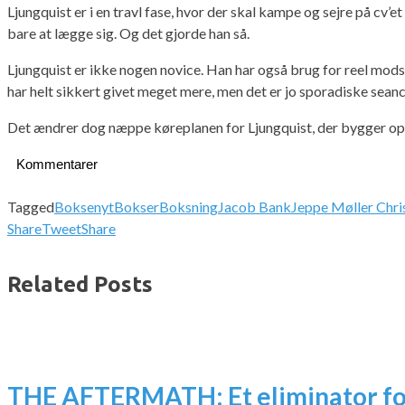
Ljungquist er i en travl fase, hvor der skal kampe og sejre på cv’
bare at lægge sig. Og det gjorde han så.
Ljungquist er ikke nogen novice. Han har også brug for reel mods
har helt sikkert givet meget mere, men det er jo sporadiske seanc
Det ændrer dog næppe køreplanen for Ljungquist, der bygger op til
Kommentarer
Tagged
Boksenyt
Bokser
Boksning
Jacob Bank
Jeppe Møller Chri
Share
Tweet
Share
Related Posts
THE AFTERMATH: Et eliminator fo