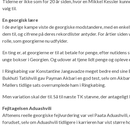
Tiderne er ikke som for 20 år siden, hvor en Mikkel Kessler kunn
valg til.
En georgisk lære
I de øvrige kampe viste de georgiske modstandere, med en enkelt
dem til, og cifrene på deres rekordlister antyder. For årtier side
rolle, som georgierne nu udfylder.
En ting er, at georgierne er til at betale for penge, efter nutide
unge bokser i Georgien. Og udover at tjene lidt penge og opleve e
I Ringkøbing var Konstantine Jangavadze meget bedre end sine BoxR
Bukhuti Tatishvili gav Payman Akbari en god test, selv om Akbari f
Møllers tidlige sats overrumplede ham i Ringkøbing.
Men variation skal der til. Så til næste TK stævne, der antageli
Fejltagelsen Aduashvili
Aftenens reelle georgiske fejlvurdering var vel Paata Aduashvili,
forudset, selv om Aduashvili tidligere i karrieren har vist størr