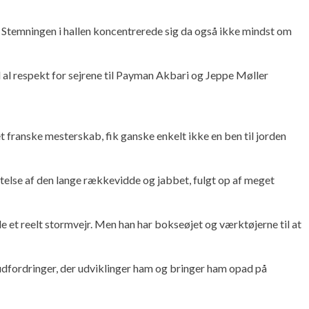
. Stemningen i hallen koncentrerede sig da også ikke mindst om
 al respekt for sejrene til Payman Akbari og Jeppe Møller
t franske mesterskab, fik ganske enkelt ikke en ben til jorden
ttelse af den lange rækkevidde og jabbet, fulgt op af meget
 et reelt stormvejr. Men han har bokseøjet og værktøjerne til at
 udfordringer, der udviklinger ham og bringer ham opad på