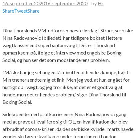
16. september 2020
16. september 2020
-
by
Hr
Share
Tweet
Share
Dina Thorslunds VM-udfordrer næste lørdag i Struer, serbiske
Nina Radovanovic (billedet), har tidligere bokset i lettere
vægtklasser end superbantamvægt. Det er Thorslund
opmærksom på, ifølge et interview med engelske Boxing
Social, og hun ser det som modstanderens problem.
“Måske har jeg set nogen få minutter af hendes kampe, højst.
Min træner sendte mig et link, Men jeg ved, at hun er gået for
hurtigt op i vægt, og jeg tror ikke, at det er et godt valg af
hende, men det er hendes problem,” siger Dina Thorslund til
Boxing Social.
Sideløbende med profkarrieren er Nina Radovanovic i gang
med at prøve at kvalifere sig til OL, en kvalifikation der blev
afbrudt af corona-krisen, da den serbiske kvinde i marts havde
vundet sin første kvalkamp under turneringen i London.