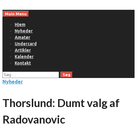
Skip
to
Main Menu
content
Hjem
Nyheder
Amatør
Undercard
Artikler
Kalender
Kontakt
Søg
efter:
Nyheder
Thorslund: Dumt valg af
Radovanovic