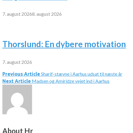
7. august 2026
8. august 2026
Thorslund: En dybere motivation
7. august 2026
Sharif-stævne i Aarhus udsat til næste år
Indlægsnavigation
Previous Article
Madsen og Amiridze vejet ind i Aarhus
Next Article
About Hr