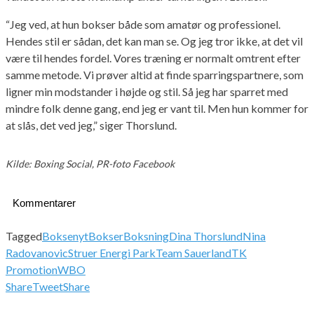
“Jeg ved, at hun bokser både som amatør og professionel.
Hendes stil er sådan, det kan man se. Og jeg tror ikke, at det vil
være til hendes fordel. Vores træning er normalt omtrent efter
samme metode. Vi prøver altid at finde sparringspartnere, som
ligner min modstander i højde og stil. Så jeg har sparret med
mindre folk denne gang, end jeg er vant til. Men hun kommer for
at slås, det ved jeg,” siger Thorslund.
Kilde: Boxing Social, PR-foto Facebook
Kommentarer
Tagged
Boksenyt
Bokser
Boksning
Dina Thorslund
Nina
Radovanovic
Struer Energi Park
Team Sauerland
TK
Promotion
WBO
Share
Tweet
Share