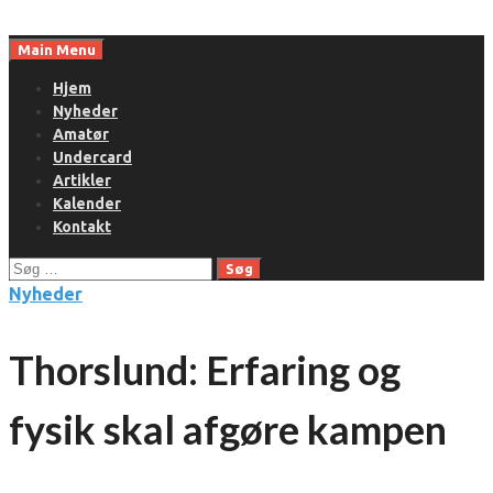
Skip
to
Main Menu
content
Hjem
Nyheder
Amatør
Undercard
Artikler
Kalender
Kontakt
Søg
efter:
Nyheder
Thorslund: Erfaring og
fysik skal afgøre kampen