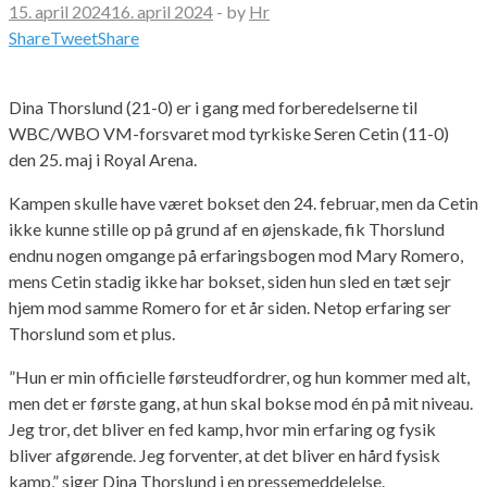
15. april 2024
16. april 2024
-
by
Hr
Share
Tweet
Share
Dina Thorslund (21-0) er i gang med forberedelserne til
WBC/WBO VM-forsvaret mod tyrkiske Seren Cetin (11-0)
den 25. maj i Royal Arena.
Kampen skulle have været bokset den 24. februar, men da Cetin
ikke kunne stille op på grund af en øjenskade, fik Thorslund
endnu nogen omgange på erfaringsbogen mod Mary Romero,
mens Cetin stadig ikke har bokset, siden hun sled en tæt sejr
hjem mod samme Romero for et år siden. Netop erfaring ser
Thorslund som et plus.
”Hun er min officielle førsteudfordrer, og hun kommer med alt,
men det er første gang, at hun skal bokse mod én på mit niveau.
Jeg tror, det bliver en fed kamp, hvor min erfaring og fysik
bliver afgørende. Jeg forventer, at det bliver en hård fysisk
kamp,” siger Dina Thorslund i en pressemeddelelse.