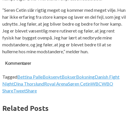
“Seren Cetin slår rigtig meget og kommer med meget vilje. Hun
har ikke erfaring fra store kampe og laver en del fejl, som jeg vil
udnytte. Jeg føler, at jeg bliver bedre og bedre for hver kamp.
Jeg er blevet væsentlig mere rutineret og føler, at jeg rent
fysisk har bygget ovenpå. Jeg har lært at nedbryde mine
modstandere, og jeg føler, at jeg er blevet bedre til at se
hullerne hos mine modstandere,” melder hun.
Kommentarer
Tagged
Bettina Palle
Boksenyt
Bokser
Boksning
Danish Fight
Night
Dina Thorslund
Royal Arena
Søren Cetin
WBC
WBO
Share
Tweet
Share
Related Posts