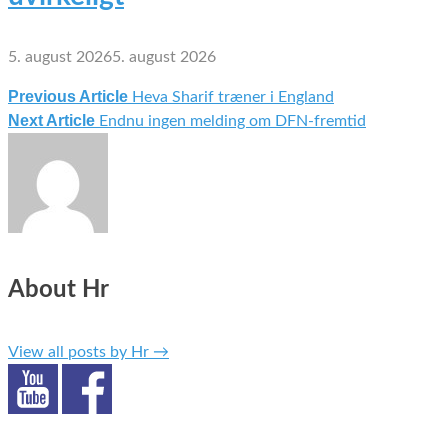
5. august 2026
5. august 2026
Previous Article
Heva Sharif træner i England
Indlægsnavigation
Next Article
Endnu ingen melding om DFN-fremtid
About Hr
View all posts by Hr
→