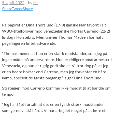
5. april 2022
-
by
Hr
Share
Tweet
Share
På papiret er Dina Thorslund (17-0) ganske klar favorit i sit
WBO-titelforsvar mod venezuelanske Niorkis Carreno (22-2)
lørdag i Holstebro. Men træner Thomas Madsen har haft
pegefingeren løftet advarende.
“Thomas mener, at hun er en stærk modstander, som jeg på
ingen måde må undervurdere. Hun er tidligere amatørmester i
Venezuela, og hun er rigtig godt skolet. Vi tror dog på, at jeg
er en bedre bokser end Carreno, men jeg forventer en hård
kamp, specielt de første omgange,” siger Dina Thorslund.
Strategien mod Carreno kommer ikke mindst til at handle om
tempo.
“Jeg har fået fortalt, at det er en fysisk stærk modstander,
som gerne vil slå hårdt. Vi har arbejdet meget på at køre et