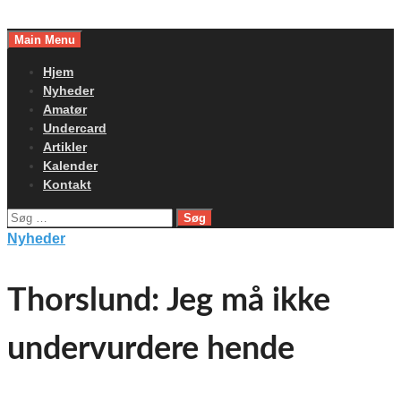
Skip
to
Main Menu
content
Hjem
Nyheder
Amatør
Undercard
Artikler
Kalender
Kontakt
Søg
efter:
Nyheder
Thorslund: Jeg må ikke
undervurdere hende