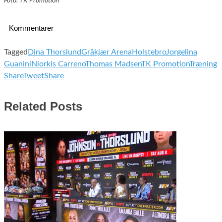
Foto: TK Promotion
Kommentarer
Tagged
Dina Thorslund
Gråkjær Arena
Holstebro
Jorgelina
Guanini
Niorkis Carreno
Thomas Madsen
TK Promotion
Træning
Share
Tweet
Share
Related Posts