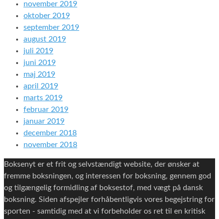
november 2019
oktober 2019
september 2019
august 2019
juli 2019
juni 2019
maj 2019
april 2019
marts 2019
februar 2019
januar 2019
december 2018
november 2018
Boksenyt er et frit og selvstændigt website, der ønsker at
fremme boksningen, og interessen for boksning, gennem god
og tilgængelig formidling af boksestof, med vægt på dansk
boksning. Siden afspejler forhåbentligvis vores begejstring for
sporten - samtidig med at vi forbeholder os ret til en kritisk