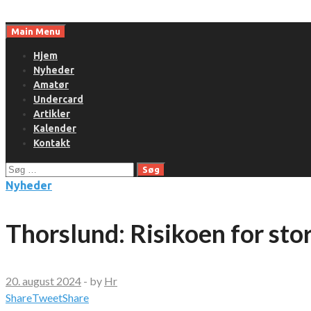
Skip
to
Main Menu
content
Hjem
Nyheder
Amatør
Undercard
Artikler
Kalender
Kontakt
Søg
efter:
Nyheder
Thorslund: Risikoen for sto
20. august 2024
-
by
Hr
Share
Tweet
Share