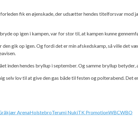
forleden fik en øjenskade, der udsætter hendes titelforsvar mod 
le bryde op igen i kampen, var for stor til, at kampen kunne gennemf
før den gik op igen. Og fordi det er min afskedskamp, så ville det v
eavisen.
tået inden hendes bryllup i september. Og samme bryllup betyder,
 selv lov til at give den gas både til festen og polterabend. Det er a
Gråkjær Arena
Holstebro
Terumi Nuki
TK Promotion
WBC
WBO