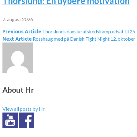
Thorslund: En dybere motivation
7. august 2026
Thorslunds danske afskedskamp udsat til 25.
Indlægsnavigation
Previous Article
Rosshaug med på Danish Fight Night 12. oktober
Next Article
About Hr
View all posts by Hr
→