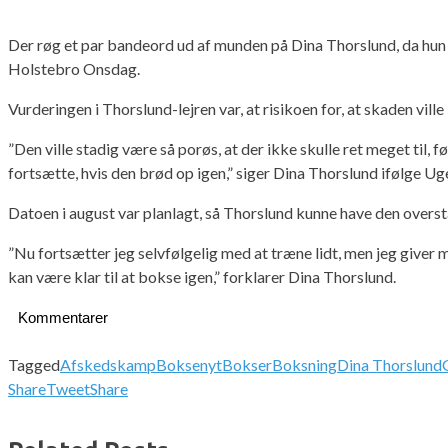
Der røg et par bandeord ud af munden på Dina Thorslund, da hun 
Holstebro Onsdag.
Vurderingen i Thorslund-lejren var, at risikoen for, at skaden vil
”Den ville stadig være så porøs, at der ikke skulle ret meget til, 
fortsætte, hvis den brød op igen,” siger Dina Thorslund ifølge Ug
Datoen i august var planlagt, så Thorslund kunne have den overs
”Nu fortsætter jeg selvfølgelig med at træne lidt, men jeg giver mig
kan være klar til at bokse igen,” forklarer Dina Thorslund.
Kommentarer
Tagged
Afskedskamp
Boksenyt
Bokser
Boksning
Dina Thorslund
Share
Tweet
Share