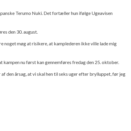
japanske Terumo Nuki. Det fortæller hun ifølge Ugeavisen
øres den 30. august.
ære noget møg at risikere, at kamplederen ikke ville lade mig
 at kampen nu først kan gennemføres fredag den 25. oktober.
f den årsag, at vi skal hen til seks uger efter brylluppet, før jeg