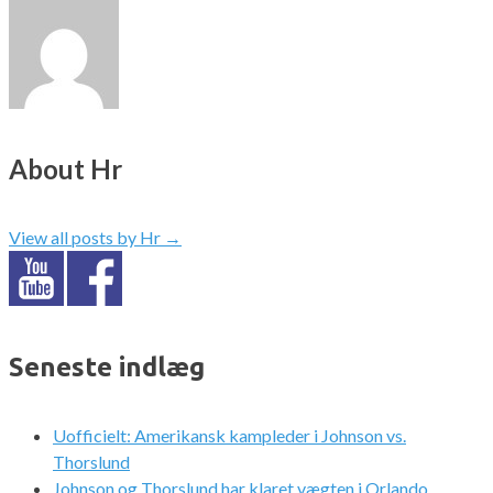
About Hr
View all posts by Hr
→
Seneste indlæg
Uofficielt: Amerikansk kampleder i Johnson vs.
Thorslund
Johnson og Thorslund har klaret vægten i Orlando