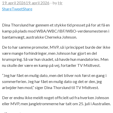
19. april 2026
19. april 2026
-
by
Hr
Share
Tweet
Share
Dina Thorslund har gennem et stykke tid presset på for at få en
kamp på plads mod WBA/WBC/IBF/WBO-verdensmesteren i
bantamvægt, australske Cherneka Johnson.
De to har samme promoter, MVP, så i princippet burde der ikke
være mange forhindringer, men Johnson har gjort en del
krumspring. Så var hun skadet, så havde hun mandatories. Men
nu skulle der være en kamp på vej, fortæller TV Midtvest.
“Jeg har fået en mulig dato, men det bliver nok først en gang i
sommerferien. Jeg har fået en mulig dato og det er den, jeg
arbejder hen mod,” siger Dina Thorslund til TV Midtvest.
Der er endnu ikke meldt noget officielt ud fra hverken Johnson
eller MVP, men jungletrommerne har talt om 25. juli i Australien.