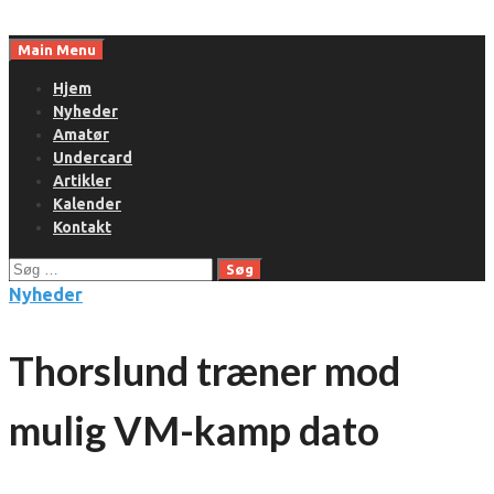
Skip
to
Main Menu
content
Hjem
Nyheder
Amatør
Undercard
Artikler
Kalender
Kontakt
Søg
efter:
Nyheder
Thorslund træner mod
mulig VM-kamp dato