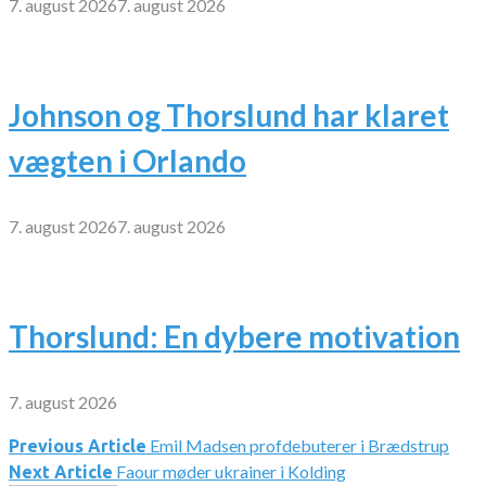
7. august 2026
7. august 2026
Johnson og Thorslund har klaret
vægten i Orlando
7. august 2026
7. august 2026
Thorslund: En dybere motivation
7. august 2026
Emil Madsen profdebuterer i Brædstrup
Indlægsnavigation
Previous Article
Faour møder ukrainer i Kolding
Next Article