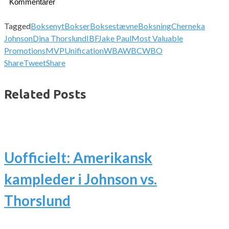
Kommentarer
Tagged
Boksenyt
Bokser
Boksestævne
Boksning
Cherneka
Johnson
Dina Thorslund
IBF
Jake Paul
Most Valuable
Promotions
MVP
Unification
WBA
WBC
WBO
Share
Tweet
Share
Related Posts
Uofficielt: Amerikansk
kampleder i Johnson vs.
Thorslund