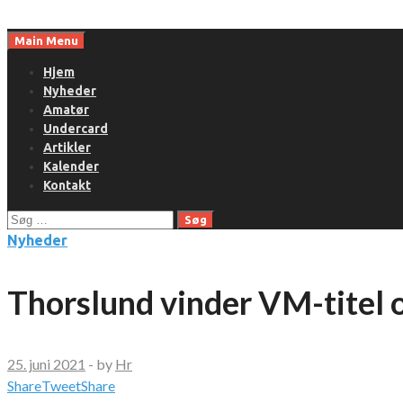
Skip
to
Main Menu
content
Hjem
Nyheder
Amatør
Undercard
Artikler
Kalender
Kontakt
Søg
efter:
Nyheder
Thorslund vinder VM-titel 
25. juni 2021
-
by
Hr
Share
Tweet
Share