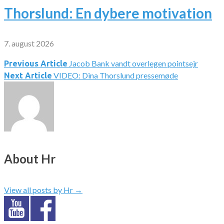
Thorslund: En dybere motivation
7. august 2026
Jacob Bank vandt overlegen pointsejr
Indlægsnavigation
Previous Article
VIDEO: Dina Thorslund pressemøde
Next Article
About Hr
View all posts by Hr
→