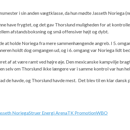
mester i sin anden vægtklasse, da hun mødte Jasseth Noriega (nu 
nne have frygtet, og det gav Thorslund muligheden for at kontrol
mellem afstandsboksning og små offensiver højt og dybt.
åede at holde Noriega fra mere sammenhængende angreb. I 5. omgan
aneren holdt dog omgangen ud, og i 6. omgang var Noriega lidt be
eret af at være ramt ved højre øje. Den mexicanske kampvilje bragt
n selv om Thorslund ikke længere var i samme kontrol var hun helle
ad de havde, og Thorslund havde mest. Det blev til en klar dansk 
asseth Noriega
Struer Energi Arena
TK Promotion
WBO