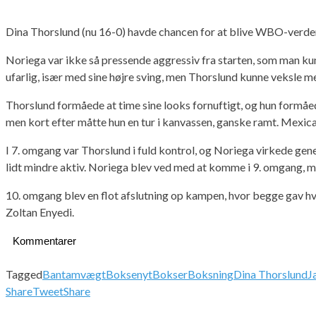
Dina Thorslund (nu 16-0) havde chancen for at blive WBO-verdens
Noriega var ikke så pressende aggressiv fra starten, som man ku
ufarlig, især med sine højre sving, men Thorslund kunne veksle 
Thorslund formåede at time sine looks fornuftigt, og hun form
men kort efter måtte hun en tur i kanvassen, ganske ramt. Mexic
I 7. omgang var Thorslund i fuld kontrol, og Noriega virkede gen
lidt mindre aktiv. Noriega blev ved med at komme i 9. omgang, me
10. omgang blev en flot afslutning op kampen, hvor begge gav hv
Zoltan Enyedi.
Kommentarer
Tagged
Bantamvægt
Boksenyt
Bokser
Boksning
Dina Thorslund
J
Share
Tweet
Share