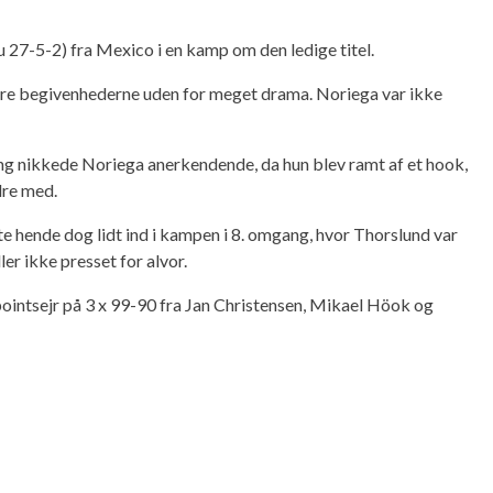
27-5-2) fra Mexico i en kamp om den ledige titel.
lere begivenhederne uden for meget drama. Noriega var ikke
g nikkede Noriega anerkendende, da hun blev ramt af et hook,
dre med.
e hende dog lidt ind i kampen i 8. omgang, hvor Thorslund var
r ikke presset for alvor.
pointsejr på 3 x 99-90 fra Jan Christensen, Mikael Höok og