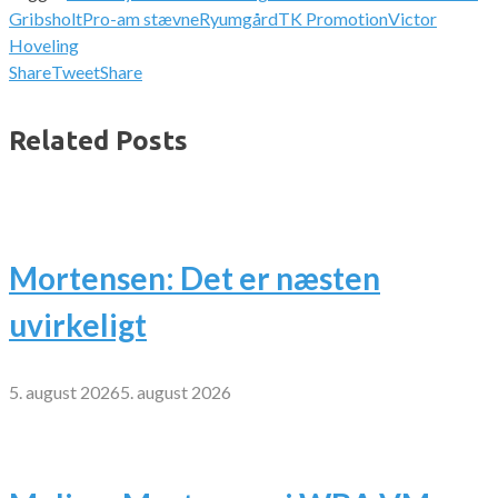
Gribsholt
Pro-am stævne
Ryumgård
TK Promotion
Victor
Hoveling
Share
Tweet
Share
Related Posts
Mortensen: Det er næsten
uvirkeligt
5. august 2026
5. august 2026