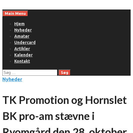
Skip
to
Main Menu
content
Hjem
Nyheder
Amatør
Undercard
Artikler
Kalender
Kontakt
Søg
efter:
Nyheder
TK Promotion og Hornslet
BK pro-am stævne i
Ryomgård den 28. oktober