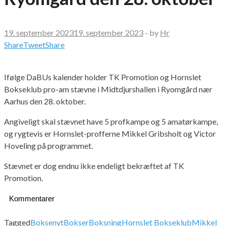
19. september 2023
19. september 2023
-
by
Hr
Share
Tweet
Share
Ifølge DaBUs kalender holder TK Promotion og Hornslet
Bokseklub pro-am stævne i Midtdjurshallen i Ryomgård nær
Aarhus den 28. oktober.
Angiveligt skal stævnet have 5 profkampe og 5 amatørkampe,
og rygtevis er Hornslet-profferne Mikkel Gribsholt og Victor
Hoveling på programmet.
Stævnet er dog endnu ikke endeligt bekræftet af TK
Promotion.
Kommentarer
Tagged
Boksenyt
Bokser
Boksning
Hornslet Bokseklub
Mikkel