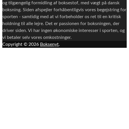
og tilgængelig formidling af boksestof, med vægt på dansk
boksning. Siden afspejler forhåbentligvis vores begejstring for
sporten - samtidig med at vi forbeholder os ret til en kritisk
holdning til alle lejre. Det er passionen for boksningen, der
driver siden. Vi har ingen økonomiske interesser i sporten, og
vi betaler selv vores omkostninger.
Copyright © 2026
Boksenyt
.