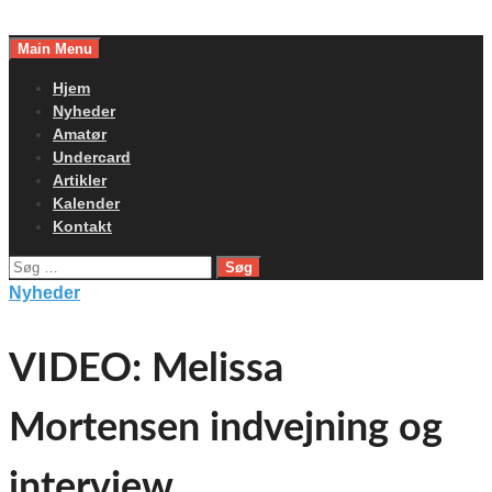
Skip
to
Main Menu
content
Hjem
Nyheder
Amatør
Undercard
Artikler
Kalender
Kontakt
Søg
efter:
Nyheder
VIDEO: Melissa
Mortensen indvejning og
interview