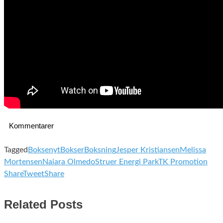
Kommentarer
Tagged
Boksenyt
Bokser
Boksning
Jesper Kristiansen
Melissa
Mortensen
Naiara Olmedo
Struer Energi Park
TK Promotion
Share
Tweet
Share
Related Posts