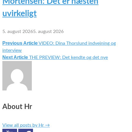
Mortensen: Det er næsten
uvirkeligt
5. august 2026
5. august 2026
Previous Article
VIDEO: Dina Thorslund indvejning og
Indlægsnavigation
interview
Next Article
THE PREVIEW: Det kendte og det nye
About Hr
View all posts by Hr
→