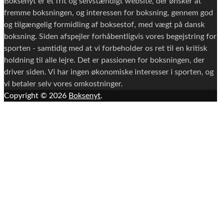
Boksenyt er et frit og selvstændigt website, der ønsker at
fremme boksningen, og interessen for boksning, gennem god
og tilgængelig formidling af boksestof, med vægt på dansk
boksning. Siden afspejler forhåbentligvis vores begejstring for
sporten - samtidig med at vi forbeholder os ret til en kritisk
holdning til alle lejre. Det er passionen for boksningen, der
driver siden. Vi har ingen økonomiske interesser i sporten, og
vi betaler selv vores omkostninger.
Copyright © 2026
Boksenyt
.