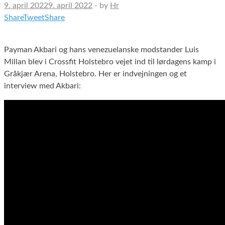
9. april 2022
9. april 2022
-
by
Hr
Share
Tweet
Share
Payman Akbari og hans venezuelanske modstander Luis
Millan blev i Crossfit Holstebro vejet ind til lørdagens kamp i
Gråkjær Arena, Holstebro. Her er indvejningen og et
interview med Akbari: