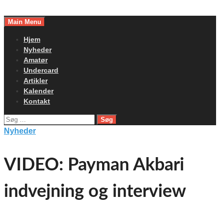
Skip
to
Main Menu
content
Hjem
Nyheder
Amatør
Undercard
Artikler
Kalender
Kontakt
Søg
efter:
Nyheder
VIDEO: Payman Akbari
indvejning og interview