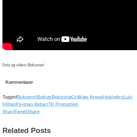
Foto og video: Boksenyt
Kommentarer
Tagged
Boksenyt
Bokser
Boksning
Gråkjær Arena
Holstebro
Luis
Millan
Payman Akbari
TK Promotion
Share
Tweet
Share
Related Posts