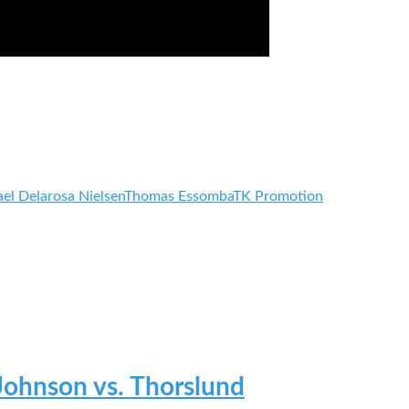
el Delarosa Nielsen
Thomas Essomba
TK Promotion
 Johnson vs. Thorslund