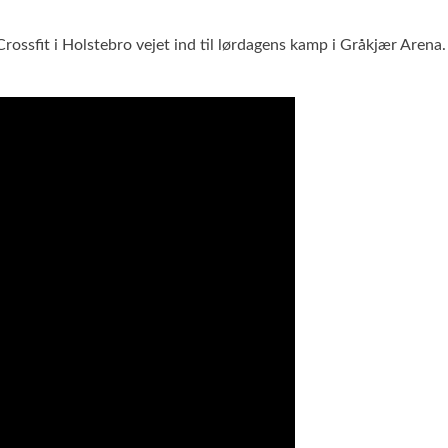
ssfit i Holstebro vejet ind til lørdagens kamp i Gråkjær Arena. 