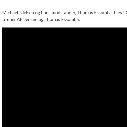
Michael Nielsen og hans modstander, Thomas Essomba, blev i Cro
træner AP Jensen og Thomas Essomba.