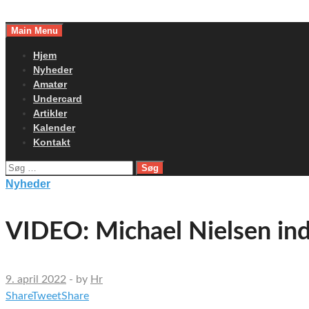
Skip
to
Main Menu
content
Hjem
Nyheder
Amatør
Undercard
Artikler
Kalender
Kontakt
Søg
efter:
Nyheder
VIDEO: Michael Nielsen ind
9. april 2022
-
by
Hr
Share
Tweet
Share