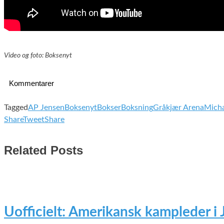
Video og foto: Boksenyt
Kommentarer
Tagged
AP Jensen
Boksenyt
Bokser
Boksning
Gråkjær Arena
Micha
Share
Tweet
Share
Related Posts
Uofficielt: Amerikansk kampleder i