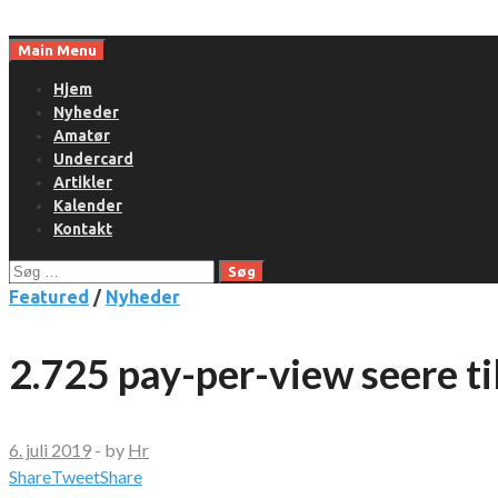
Skip
to
Main Menu
content
Hjem
Nyheder
Amatør
Undercard
Artikler
Kalender
Kontakt
Søg
efter:
Featured
/
Nyheder
2.725 pay-per-view seere ti
6. juli 2019
-
by
Hr
Share
Tweet
Share