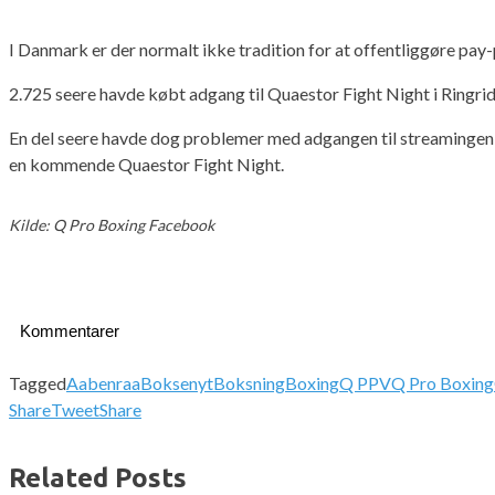
I Danmark er der normalt ikke tradition for at offentliggøre pay
2.725 seere havde købt adgang til Quaestor Fight Night i Ringrid
En del seere havde dog problemer med adgangen til streamingen, o
en kommende Quaestor Fight Night.
Kilde: Q Pro Boxing Facebook
Kommentarer
Tagged
Aabenraa
Boksenyt
Boksning
Boxing
Q PPV
Q Pro Boxing
Share
Tweet
Share
Related Posts