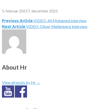
5. februar 2021
7. december 2021
VIDEO: Ali Mohamed interview
Indlægsnavigation
Previous Article
VIDEO: Oliver Møllenberg interview
Next Article
About Hr
View all posts by Hr
→