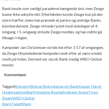
Bank havde som vanligt paraderne hængende lavt, men Zeuge
kunne ikke udnytte det. Efterhånden lurede Zeuge kun på den
store træffer, mens han prøvede at parere og undvige Banks
bombardement. Zeuge virkede rystet mod slutningen af 4.
omgang. I 5. omgang virkede Zeuge modløs, og han måtte gå
tilbage i ringen.
Kampeder Jan Christensen skride ind efter 1:57 af omgangen,
da Zeuge tilsyneladende humpede rundt efter at være vredet
rundt på foden. Dermed var Jacob Bank stadig WBO Global
mester.
Kommentarer
Tagged
Boksenyt
Bokser
Boksning
Jacob Bank
Kasper Høyer
Holgersen
Kolding
Primetime Boxing
Sydbank Arena
Tyron
Zeuge
WBO Global
Share
Tweet
Share