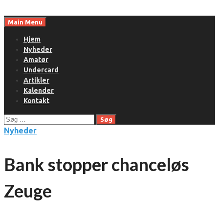
Skip
to
Main Menu
content
Hjem
Nyheder
Amatør
Undercard
Artikler
Kalender
Kontakt
Søg
efter:
Nyheder
Bank stopper chanceløs
Zeuge