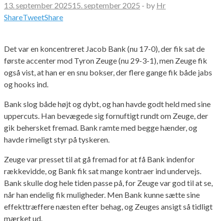
13. september 2025
15. september 2025
-
by
Hr
Share
Tweet
Share
Det var en koncentreret Jacob Bank (nu 17-0), der fik sat de
første accenter mod Tyron Zeuge (nu 29-3-1), men Zeuge fik
også vist, at han er en snu bokser, der flere gange fik både jabs
og hooks ind.
Bank slog både højt og dybt, og han havde godt held med sine
uppercuts. Han bevægede sig fornuftigt rundt om Zeuge, der
gik behersket fremad. Bank ramte med begge hænder, og
havde rimeligt styr på tyskeren.
Zeuge var presset til at gå fremad for at få Bank indenfor
rækkevidde, og Bank fik sat mange kontraer ind undervejs.
Bank skulle dog hele tiden passe på, for Zeuge var god til at se,
når han endelig fik muligheder. Men Bank kunne sætte sine
effekttræffere næsten efter behag, og Zeuges ansigt så tidligt
mærket ud.