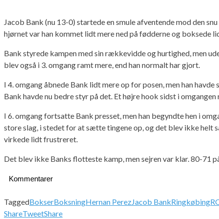
Jacob Bank (nu 13-0) startede en smule afventende mod den snu 
hjørnet var han kommet lidt mere ned på fødderne og boksede lid
Bank styrede kampen med sin rækkevidde og hurtighed, men uden 
blev også i 3. omgang ramt mere, end han normalt har gjort.
I 4. omgang åbnede Bank lidt mere op for posen, men han havde s
Bank havde nu bedre styr på det. Et højre hook sidst i omgangen
I 6. omgang fortsatte Bank presset, men han begyndte hen i omga
store slag, i stedet for at sætte tingene op, og det blev ikke he
virkede lidt frustreret.
Det blev ikke Banks flotteste kamp, men sejren var klar. 80-71 p
Kommentarer
Tagged
Bokser
Boksning
Hernan Perez
Jacob Bank
Ringkøbing
RO
Share
Tweet
Share