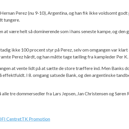
Hernan Perez (nu 9-10), Argentina, og han fik ikke voldsomt godt
t tungere.
at være helt så dominerende som i hans seneste kampe, og den gan
tadig ikke 100 procent styr på Perez, selv om omgangen var klart 
 ramte Perez hårdt, og han måtte tage tælling fra kampleder Per K.
ngen at vente lidt på at sætte de store træffere ind. Men Banks 
lt så effektfuldt. I 8. omgang satsede Bank, og den argentinske tand
å alle tre dommersedler fra Lars Jepsen, Jan Christensen og Søren
FI Centret
TK Promotion