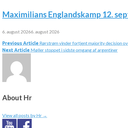
Maximilians Englandskamp 12. se
6. august 2026
6. august 2026
Rørstrøm vinder fortjent majority decision o
Indlægsnavigation
Previous Article
Møller stoppet i sidste omgang af argentiner
Next Article
About Hr
View all posts by Hr
→