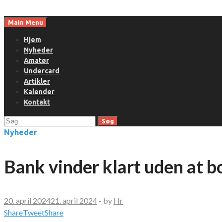
Skip
to
Main Menu
content
Hjem
Nyheder
Amatør
Undercard
Artikler
Kalender
Kontakt
Søg
efter:
Nyheder
Bank vinder klart uden at b
20. april 2024
21. april 2024
-
by
Hr
Share
Tweet
Share