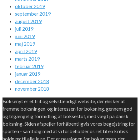
oktober 2019
september 2019
august 2019
juli 2019
juni 2019
maj 2019
april 2019
marts 2019
februar 2019
januar 2019
december 2018
november 2018
Boksenyt er et frit og selvstændigt website, der ønsker at
fremme boksningen, og interessen for boksning, gennem god
og tilgængelig formidling af boksestof, med vægt på dansk
boksning. Siden afspejler forhåbentligvis vores begejstring for
sporten - samtidig med at vi forbeholder os ret til en kritisk
holdning til alle lejre. Det er passionen for boksningen, der