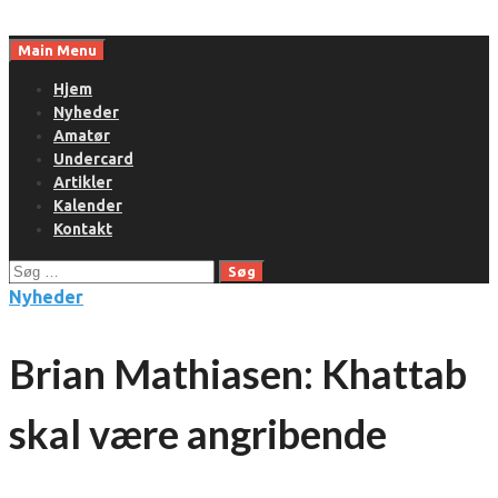
Skip
to
Main Menu
content
Hjem
Nyheder
Amatør
Undercard
Artikler
Kalender
Kontakt
Søg
efter:
Nyheder
Brian Mathiasen: Khattab
skal være angribende