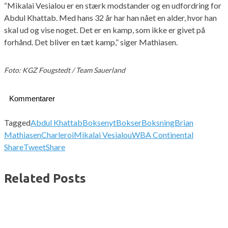
“Mikalai Vesialou er en stærk modstander og en udfordring for
Abdul Khattab. Med hans 32 år har han nået en alder, hvor han
skal ud og vise noget. Det er en kamp, som ikke er givet på
forhånd. Det bliver en tæt kamp,” siger Mathiasen.
Foto: KGZ Fougstedt / Team Sauerland
Kommentarer
Tagged
Abdul Khattab
Boksenyt
Bokser
Boksning
Brian
Mathiasen
Charleroi
Mikalai Vesialou
WBA Continental
Share
Tweet
Share
Related Posts