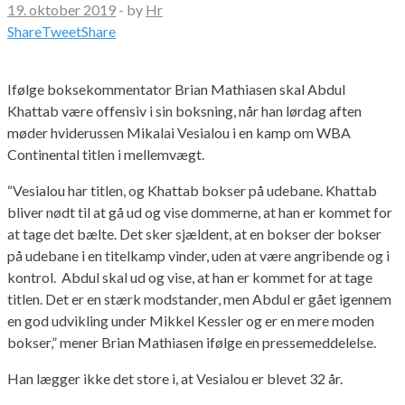
19. oktober 2019
-
by
Hr
Share
Tweet
Share
Ifølge boksekommentator Brian Mathiasen skal Abdul
Khattab være offensiv i sin boksning, når han lørdag aften
møder hviderussen Mikalai Vesialou i en kamp om WBA
Continental titlen i mellemvægt.
“Vesialou har titlen, og Khattab bokser på udebane. Khattab
bliver nødt til at gå ud og vise dommerne, at han er kommet for
at tage det bælte. Det sker sjældent, at en bokser der bokser
på udebane i en titelkamp vinder, uden at være angribende og i
kontrol. Abdul skal ud og vise, at han er kommet for at tage
titlen. Det er en stærk modstander, men Abdul er gået igennem
en god udvikling under Mikkel Kessler og er en mere moden
bokser,” mener Brian Mathiasen ifølge en pressemeddelelse.
Han lægger ikke det store i, at Vesialou er blevet 32 år.