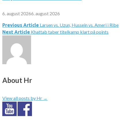
6. august 2026
6. august 2026
Larsen vs. Uzun, Hussein vs. Ameri i Ribe
Indlægsnavigation
Previous Article
Khattab taber titelkamp klart på points
Next Article
About Hr
View all posts by Hr
→