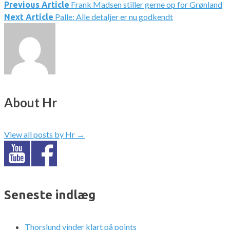
Frank Madsen stiller gerne op for Grønland
Indlægsnavigation
Previous Article
Palle: Alle detaljer er nu godkendt
Next Article
About Hr
View all posts by Hr
→
Seneste indlæg
Thorslund vinder klart på points