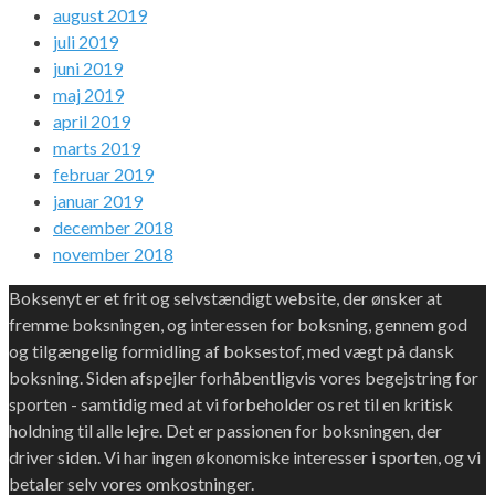
august 2019
juli 2019
juni 2019
maj 2019
april 2019
marts 2019
februar 2019
januar 2019
december 2018
november 2018
Boksenyt er et frit og selvstændigt website, der ønsker at
fremme boksningen, og interessen for boksning, gennem god
og tilgængelig formidling af boksestof, med vægt på dansk
boksning. Siden afspejler forhåbentligvis vores begejstring for
sporten - samtidig med at vi forbeholder os ret til en kritisk
holdning til alle lejre. Det er passionen for boksningen, der
driver siden. Vi har ingen økonomiske interesser i sporten, og vi
betaler selv vores omkostninger.