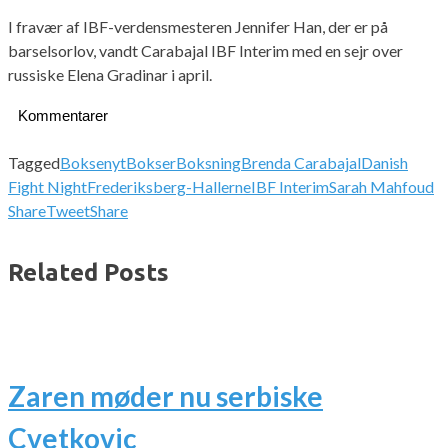
I fravær af IBF-verdensmesteren Jennifer Han, der er på
barselsorlov, vandt Carabajal IBF Interim med en sejr over
russiske Elena Gradinar i april.
Kommentarer
Tagged
Boksenyt
Bokser
Boksning
Brenda Carabajal
Danish
Fight Night
Frederiksberg-Hallerne
IBF Interim
Sarah Mahfoud
Share
Tweet
Share
Related Posts
Zaren møder nu serbiske
Cvetkovic