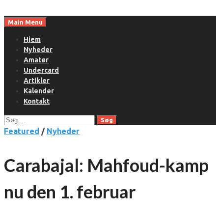
Skip
to
Main Menu
content
Hjem
Nyheder
Amatør
Undercard
Artikler
Kalender
Kontakt
Søg
efter:
Featured
/
Nyheder
Carabajal: Mahfoud-kamp
nu den 1. februar