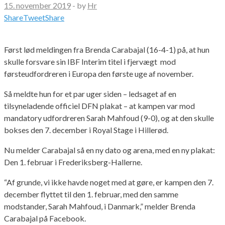
15. november 2019
-
by
Hr
Share
Tweet
Share
Først lød meldingen fra Brenda Carabajal (16-4-1) på, at hun
skulle forsvare sin IBF Interim titel i fjervægt mod
førsteudfordreren i Europa den første uge af november.
Så meldte hun for et par uger siden – ledsaget af en
tilsyneladende officiel DFN plakat – at kampen var mod
mandatory udfordreren Sarah Mahfoud (9-0), og at den skulle
bokses den 7. december i Royal Stage i Hillerød.
Nu melder Carabajal så en ny dato og arena, med en ny plakat:
Den 1. februar i Frederiksberg-Hallerne.
“Af grunde, vi ikke havde noget med at gøre, er kampen den 7.
december flyttet til den 1. februar, med den samme
modstander, Sarah Mahfoud, i Danmark,” melder Brenda
Carabajal på Facebook.