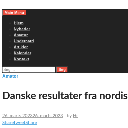
Skip
to
Main Menu
content
Hjem
Nyheder
Amatør
Undercard
Artikler
Kalender
Kontakt
Søg
efter:
Amatør
Danske resultater fra nordi
26. marts 2023
26. marts 2023
-
by
Hr
Share
Tweet
Share