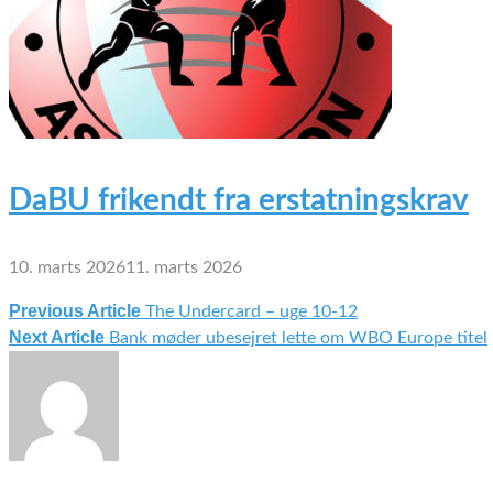
DaBU frikendt fra erstatningskrav
10. marts 2026
11. marts 2026
Previous Article
The Undercard – uge 10-12
Indlægsnavigation
Next Article
Bank møder ubesejret lette om WBO Europe titel