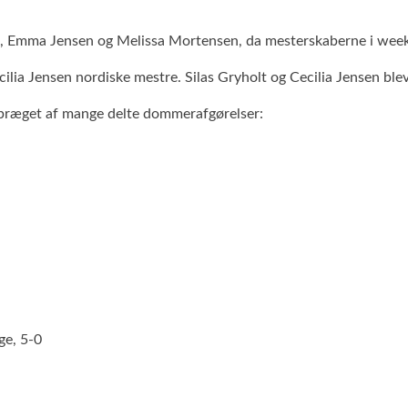
rd, Emma Jensen og Melissa Mortensen, da mesterskaberne i weeke
cilia Jensen nordiske mestre. Silas Gryholt og Cecilia Jensen ble
ev præget af mange delte dommerafgørelser:
ge, 5-0