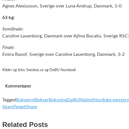
Agnes Alexiusson, Sverige over Luna Andrup, Danmark, 5-0
63 kg:
Semifinale:
Caroline Lauenborg, Danmark over Ajlina Bucaliu, Sverige RSC
Finale:
Emira Raoof, Sverige over Caroline Lauenborg, Danmark, 3-2
Kilder og foto: Swebox.se og DaBU Facebook
Kommentarer
Tagged
Boksenyt
Bokser
Boksning
DaBU
Malmö
Nordiske mesters
Share
Tweet
Share
Related Posts