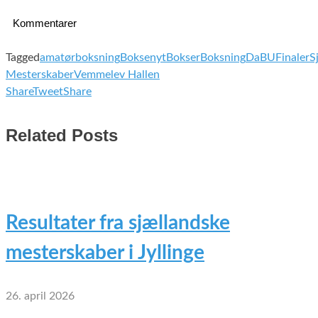
Kommentarer
Tagged
amatørboksning
Boksenyt
Bokser
Boksning
DaBU
Finaler
S
Mesterskaber
Vemmelev Hallen
Share
Tweet
Share
Related Posts
Resultater fra sjællandske
mesterskaber i Jyllinge
26. april 2026