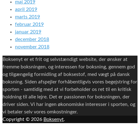
maj 2019
april 2019
marts 2019
februar 2019
januar 2019
december 2018
november 2018
Boksenyt er et frit og selvstændigt website, der ønsker at
fremme boksningen, og interessen for boksning, gennem god
og tilgængelig formidling af boksestof, med vægt på dansk
boksning. Siden afspejler forhåbentligvis vores begejstring for
sporten - samtidig med at vi forbeholder os ret til en kritisk
holdning til alle lejre. Det er passionen for boksningen, der
driver siden. Vi har ingen økonomiske interesser i sporten, og
vi betaler selv vores omkostninger.
Copyright © 2026
Boksenyt
.