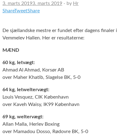
3. marts 2019
3. marts 2019
-
by
Hr
Share
Tweet
Share
De sjællandske mestre er fundet efter dagens finaler i
Vemmelev Hallen. Her er resultaterne:
MÆND
60 kg, letvægt:
Ahmad Al Ahmad, Korsør AB
over Maher Khatib, Slagelse BK, 5-0
64 kg, letweltervægt:
Louis Vesquez, CIK København
over Kaveh Waisy, IK99 København
69 kg, weltervægt:
Allan Malla, Herlev Boxing
over Mamadou Dosso, Rødovre BK, 5-0