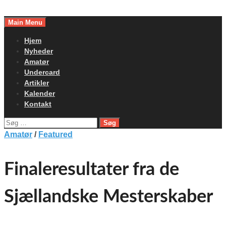
Skip
to
Main Menu
content
Hjem
Nyheder
Amatør
Undercard
Artikler
Kalender
Kontakt
Søg
efter:
Amatør
/
Featured
Finaleresultater fra de
Sjællandske Mesterskaber