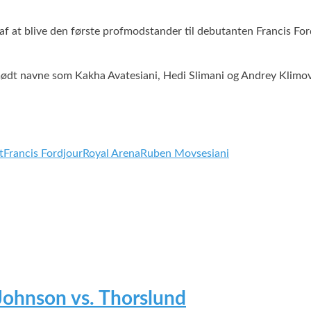
af at blive den første profmodstander til debutanten Francis Fo
dt navne som Kakha Avatesiani, Hedi Slimani og Andrey Klimov, o
t
Francis Fordjour
Royal Arena
Ruben Movsesiani
 Johnson vs. Thorslund