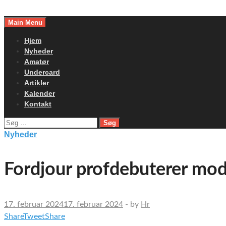
Skip
to
Main Menu
content
Hjem
Nyheder
Amatør
Undercard
Artikler
Kalender
Kontakt
Søg
efter:
Nyheder
Fordjour profdebuterer mod
17. februar 2024
17. februar 2024
-
by
Hr
Share
Tweet
Share