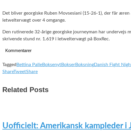
Det bliver georgiske Ruben Movsesiani (15-26-1), der får æren 
letweltervægt over 4 omgange.
Den rutinerede 32-årige georgiske journeyman har undervejs mø
skrivende stund nr. 1.619 i letweltervægt på BoxRec.
Kommentarer
Tagged
Bettina Palle
Boksenyt
Bokser
Boksning
Danish Fight Nigh
Share
Tweet
Share
Related Posts
Uofficielt: Amerikansk kampleder i