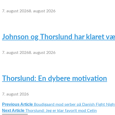
7. august 2026
8. august 2026
Johnson og Thorslund har klaret væ
7. august 2026
8. august 2026
Thorslund: En dybere motivation
7. august 2026
Previous Article
Boudigaard mod serber på Danish Fight Night
Indlægsnavigation
Next Article
Thorslund: Jeg er klar favorit mod Cetin