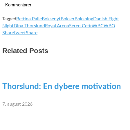
Kommentarer
Tagged
Bettina Palle
Boksenyt
Bokser
Boksning
Danish Fight
Night
Dina Thorslund
Royal Arena
Seren Cetin
WBC
WBO
Share
Tweet
Share
Related Posts
Thorslund: En dybere motivation
7. august 2026