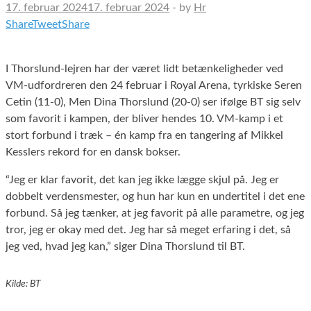
17. februar 2024
17. februar 2024
-
by
Hr
Share
Tweet
Share
I Thorslund-lejren har der været lidt betænkeligheder ved
VM-udfordreren den 24 februar i Royal Arena, tyrkiske Seren
Cetin (11-0), Men Dina Thorslund (20-0) ser ifølge BT sig selv
som favorit i kampen, der bliver hendes 10. VM-kamp i et
stort forbund i træk – én kamp fra en tangering af Mikkel
Kesslers rekord for en dansk bokser.
“Jeg er klar favorit, det kan jeg ikke lægge skjul på. Jeg er
dobbelt verdensmester, og hun har kun en undertitel i det ene
forbund. Så jeg tænker, at jeg favorit på alle parametre, og jeg
tror, jeg er okay med det. Jeg har så meget erfaring i det, så
jeg ved, hvad jeg kan,” siger Dina Thorslund til BT.
Kilde: BT