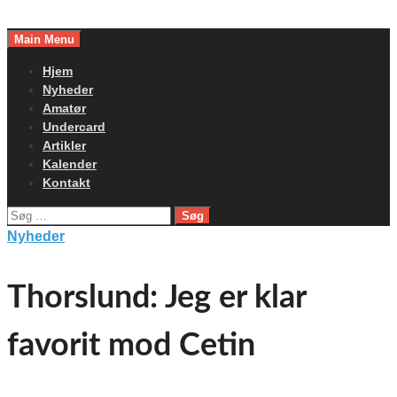
Skip
to
Main Menu
content
Hjem
Nyheder
Amatør
Undercard
Artikler
Kalender
Kontakt
Søg
efter:
Nyheder
Thorslund: Jeg er klar
favorit mod Cetin