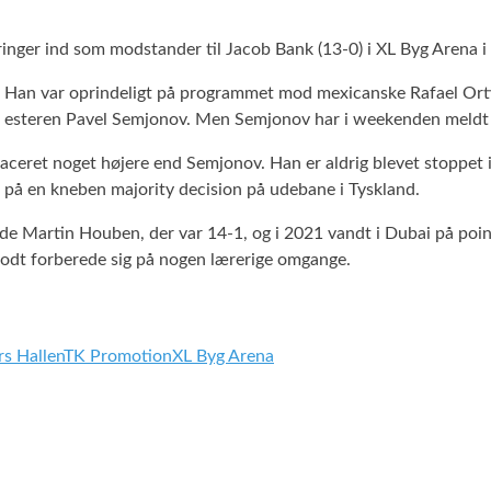
springer ind som modstander til Jacob Bank (13-0) i XL Byg Arena
r. Han var oprindeligt på programmet mod mexicanske Rafael Ort
od esteren Pavel Semjonov. Men Semjonov har i weekenden meldt
aceret noget højere end Semjonov. Han er aldrig blevet stoppet 
å en kneben majority decision på udebane i Tyskland.
de Martin Houben, der var 14-1, og i 2021 vandt i Dubai på poin
 godt forberede sig på nogen lærerige omgange.
s Hallen
TK Promotion
XL Byg Arena