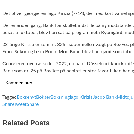
Det bliver georgieren Iago Kirizia (7-14), der med kort varsel 
Der er anden gang, Bank har skullet indstille på ny modstande
udsat til oktober, blev han sat på programmet i Ryomgård, m
33-årige Kirizia er som nr. 326 i supermellemvægt på BoxRec pl
Emre Sukur og Leon Bunn. Mod Bunn blev han dømt som taber p
Georgieren overraskede i 2022, da han i Düsseldorf knockout’e
Bank som nr. 25 på BoxRec på papiret er stor favorit, kan han
Kommentarer
Tagged
Boksenyt
Bokser
Boksning
Iago Kirizia
Jacob Bank
Midtdjur
Share
Tweet
Share
Related Posts