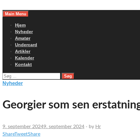
Skip
to
Main Menu
content
Hjem
Nyheder
Amatør
Undercard
Artikler
Kalender
Kontakt
Søg
efter:
Nyheder
Georgier som sen erstatnin
9. september 2024
9. september 2024
-
by
Hr
Share
Tweet
Share