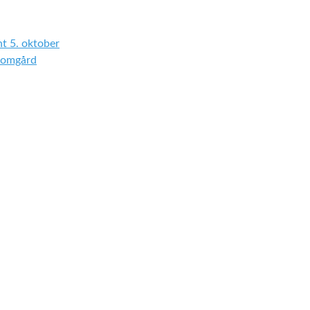
t 5. oktober
Ryomgård