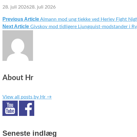
28. juli 2026
28. juli 2026
Previous Article
Almann mod ung tjekke ved Herlev Fight Nigh
Indlægsnavigation
Next Article
Givskov mod tidligere Ljungquist-modstander i 
About Hr
View all posts by Hr
→
Seneste indlæg