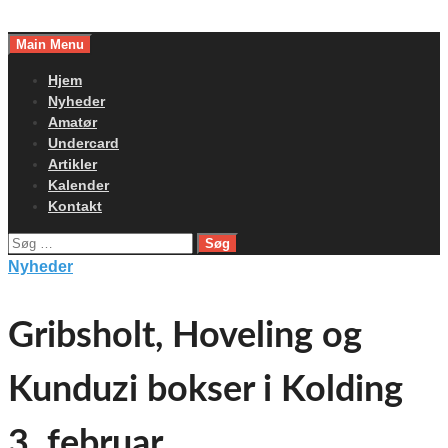
Skip
to
Main Menu
content
Hjem
Nyheder
Amatør
Undercard
Artikler
Kalender
Kontakt
Søg
efter:
Nyheder
Gribsholt, Hoveling og
Kunduzi bokser i Kolding
3. februar