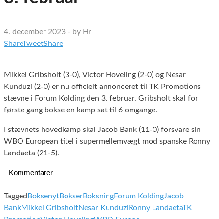
4. december 2023
-
by
Hr
Share
Tweet
Share
Mikkel Gribsholt (3-0), Victor Hoveling (2-0) og Nesar
Kunduzi (2-0) er nu officielt annonceret til TK Promotions
stævne i Forum Kolding den 3. februar. Gribsholt skal for
første gang bokse en kamp sat til 6 omgange.
I stævnets hovedkamp skal Jacob Bank (11-0) forsvare sin
WBO European titel i supermellemvægt mod spanske Ronny
Landaeta (21-5).
Kommentarer
Tagged
Boksenyt
Bokser
Boksning
Forum Kolding
Jacob
Bank
Mikkel Gribsholt
Nesar Kunduzi
Ronny Landaeta
TK