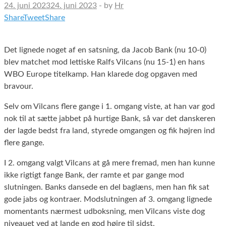
24. juni 2023
24. juni 2023
-
by
Hr
Share
Tweet
Share
Det lignede noget af en satsning, da Jacob Bank (nu 10-0)
blev matchet mod lettiske Ralfs Vilcans (nu 15-1) en hans
WBO Europe titelkamp. Han klarede dog opgaven med
bravour.
Selv om Vilcans flere gange i 1. omgang viste, at han var god
nok til at sætte jabbet på hurtige Bank, så var det danskeren
der lagde bedst fra land, styrede omgangen og fik højren ind
flere gange.
I 2. omgang valgt Vilcans at gå mere fremad, men han kunne
ikke rigtigt fange Bank, der ramte et par gange mod
slutningen. Banks dansede en del baglæns, men han fik sat
gode jabs og kontraer. Modslutningen af 3. omgang lignede
momentants nærmest udboksning, men Vilcans viste dog
niveauet ved at lande en god højre til sidst,