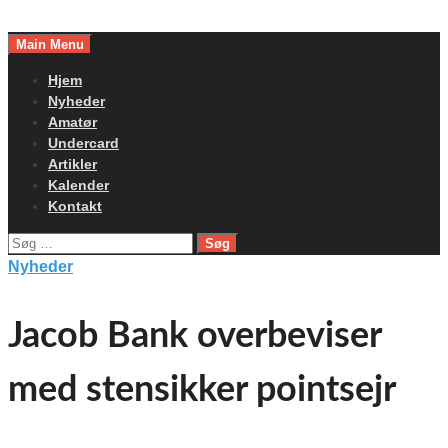
Skip
to
Main Menu
content
Hjem
Nyheder
Amatør
Undercard
Artikler
Kalender
Kontakt
Søg
efter:
Nyheder
Jacob Bank overbeviser
med stensikker pointsejr