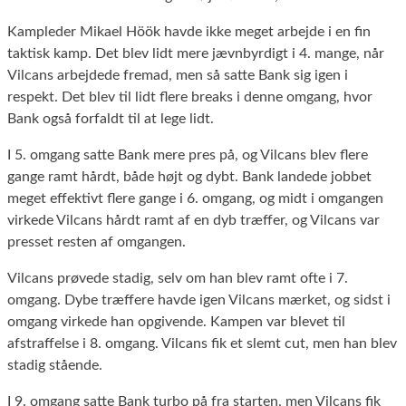
Kampleder Mikael Höök havde ikke meget arbejde i en fin
taktisk kamp. Det blev lidt mere jævnbyrdigt i 4. mange, når
Vilcans arbejdede fremad, men så satte Bank sig igen i
respekt. Det blev til lidt flere breaks i denne omgang, hvor
Bank også forfaldt til at lege lidt.
I 5. omgang satte Bank mere pres på, og Vilcans blev flere
gange ramt hårdt, både højt og dybt. Bank landede jobbet
meget effektivt flere gange i 6. omgang, og midt i omgangen
virkede Vilcans hårdt ramt af en dyb træffer, og Vilcans var
presset resten af omgangen.
Vilcans prøvede stadig, selv om han blev ramt ofte i 7.
omgang. Dybe træffere havde igen Vilcans mærket, og sidst i
omgang virkede han opgivende. Kampen var blevet til
afstraffelse i 8. omgang. Vilcans fik et slemt cut, men han blev
stadig stående.
I 9. omgang satte Bank turbo på fra starten, men Vilcans fik