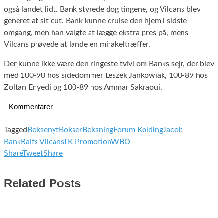
også landet lidt. Bank styrede dog tingene, og Vilcans blev
generet at sit cut. Bank kunne cruise den hjem i sidste
omgang, men han valgte at lægge ekstra pres på, mens
Vilcans prøvede at lande en mirakeltræffer.
Der kunne ikke være den ringeste tvivl om Banks sejr, der blev
med 100-90 hos sidedommer Leszek Jankowiak, 100-89 hos
Zoltan Enyedi og 100-89 hos Ammar Sakraoui.
Kommentarer
Tagged
Boksenyt
Bokser
Boksning
Forum Kolding
Jacob
Bank
Ralfs Vilcans
TK Promotion
WBO
Share
Tweet
Share
Related Posts