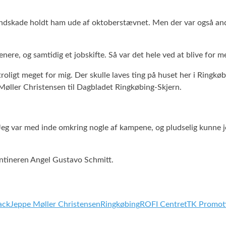
ndskade holdt ham ude af oktoberstævnet. Men der var også andre 
ere, og samtidig et jobskifte. Så var det hele ved at blive for m
troligt meget for mig. Der skulle laves ting på huset her i Ringk
e Møller Christensen til Dagbladet Ringkøbing-Skjern.
 Jeg var med inde omkring nogle af kampene, og pludselig kunne je
entineren Angel Gustavo Schmitt.
ack
Jeppe Møller Christensen
Ringkøbing
ROFI Centret
TK Promot