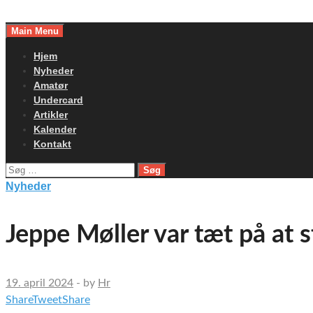
Skip
to
Main Menu
content
Hjem
Nyheder
Amatør
Undercard
Artikler
Kalender
Kontakt
Søg
efter:
Nyheder
Jeppe Møller var tæt på at 
19. april 2024
-
by
Hr
Share
Tweet
Share