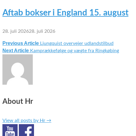
Aftab bokser i England 15. august
28. juli 2026
28. juli 2026
Previous Article
Ljungquist overvejer udlandstilbud
Indlægsnavigation
Next Article
Kamprækkefølge og vægte fra Ringkøbing
About Hr
View all posts by Hr
→