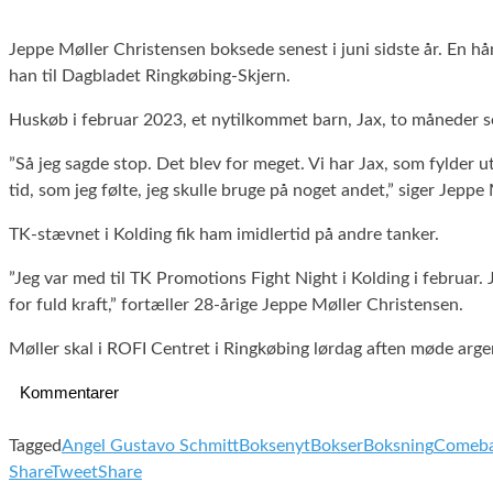
Jeppe Møller Christensen boksede senest i juni sidste år. En hå
han til Dagbladet Ringkøbing-Skjern.
Huskøb i februar 2023, et nytilkommet barn, Jax, to måneder sen
”Så jeg sagde stop. Det blev for meget. Vi har Jax, som fylder u
tid, som jeg følte, jeg skulle bruge på noget andet,” siger Jepp
TK-stævnet i Kolding fik ham imidlertid på andre tanker.
”Jeg var med til TK Promotions Fight Night i Kolding i februar.
for fuld kraft,” fortæller 28-årige Jeppe Møller Christensen.
Møller skal i ROFI Centret i Ringkøbing lørdag aften møde arg
Kommentarer
Tagged
Angel Gustavo Schmitt
Boksenyt
Bokser
Boksning
Comeb
Share
Tweet
Share