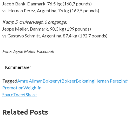
Jacob Bank, Danmark, 76,5 kg (168,7 pounds)
vs. Hernan Perez, Argentina, 76 kg (167,5 pounds)
Kamp 5, cruiservægt, 6 omgange:
Jeppe Møller, Danmark, 90,3 kg (199 pounds)
vs Gustavo Schmitt, Argentina, 87,4 kg (192.7 pounds)
Foto: Jeppe Møller Facebook
Kommentarer
Tagged
Amre Allman
Boksenyt
Bokser
Boksning
Hernan Perez
Ind
Promotion
Weigh-in
Share
Tweet
Share
Related Posts