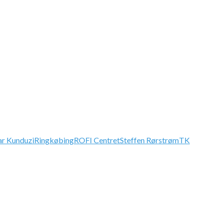
r Kunduzi
Ringkøbing
ROFI Centret
Steffen Rørstrøm
TK