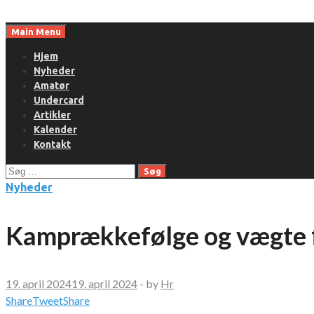
Skip
to
Main Menu
content
Hjem
Nyheder
Amatør
Undercard
Artikler
Kalender
Kontakt
Søg
efter:
Nyheder
Kamprækkefølge og vægte 
19. april 2024
19. april 2024
-
by
Hr
Share
Tweet
Share