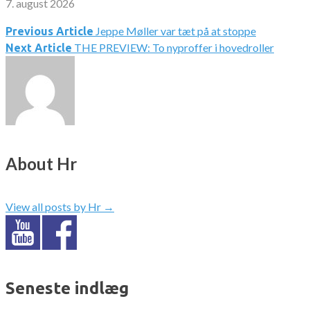
7. august 2026
Jeppe Møller var tæt på at stoppe
Indlægsnavigation
Previous Article
THE PREVIEW: To nyproffer i hovedroller
Next Article
About Hr
View all posts by Hr
→
Seneste indlæg