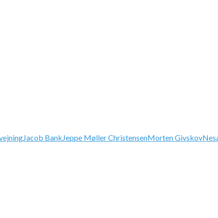
vejning
Jacob Bank
Jeppe Møller Christensen
Morten Givskov
Nesa