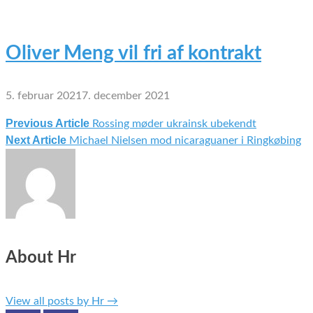
Oliver Meng vil fri af kontrakt
5. februar 2021
7. december 2021
Previous Article
Rossing møder ukrainsk ubekendt
Indlægsnavigation
Next Article
Michael Nielsen mod nicaraguaner i Ringkøbing
About Hr
View all posts by Hr
→