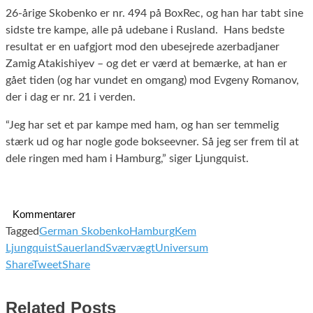
26-årige Skobenko er nr. 494 på BoxRec, og han har tabt sine
sidste tre kampe, alle på udebane i Rusland. Hans bedste
resultat er en uafgjort mod den ubesejrede azerbadjaner
Zamig Atakishiyev – og det er værd at bemærke, at han er
gået tiden (og har vundet en omgang) mod Evgeny Romanov,
der i dag er nr. 21 i verden.
“Jeg har set et par kampe med ham, og han ser temmelig
stærk ud og har nogle gode bokseevner. Så jeg ser frem til at
dele ringen med ham i Hamburg,” siger Ljungquist.
Kommentarer
Tagged
German Skobenko
Hamburg
Kem
Ljungquist
Sauerland
Sværvægt
Universum
Share
Tweet
Share
Related Posts