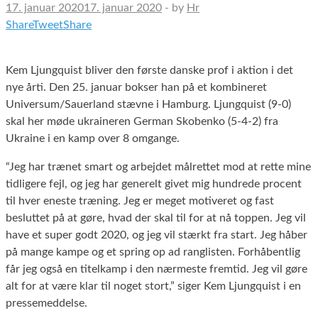
17. januar 2020
17. januar 2020
-
by
Hr
Share
Tweet
Share
Kem Ljungquist bliver den første danske prof i aktion i det
nye årti. Den 25. januar bokser han på et kombineret
Universum/Sauerland stævne i Hamburg. Ljungquist (9-0)
skal her møde ukraineren German Skobenko (5-4-2) fra
Ukraine i en kamp over 8 omgange.
“Jeg har trænet smart og arbejdet målrettet mod at rette mine
tidligere fejl, og jeg har generelt givet mig hundrede procent
til hver eneste træning. Jeg er meget motiveret og fast
besluttet på at gøre, hvad der skal til for at nå toppen. Jeg vil
have et super godt 2020, og jeg vil stærkt fra start. Jeg håber
på mange kampe og et spring op ad ranglisten. Forhåbentlig
får jeg også en titelkamp i den nærmeste fremtid. Jeg vil gøre
alt for at være klar til noget stort,” siger Kem Ljungquist i en
pressemeddelse.