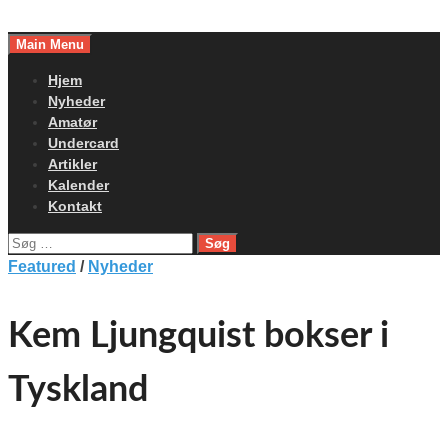
Skip
to
Main Menu
content
Hjem
Nyheder
Amatør
Undercard
Artikler
Kalender
Kontakt
Søg
efter:
Featured
/
Nyheder
Kem Ljungquist bokser i
Tyskland