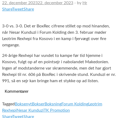
22. december 2023
22. december 2023
-
by
Hr
Share
Tweet
Share
3-0 vs. 3-0. Det er BoxRec cifrene stillet op mod hinanden,
når Nesar Kunduzi i Forum Kolding den 3. februar møder
Leotrim Rexhepi fra Kosovo i en kamp i fjervægt over fire
omgange.
24-årige Rexhepi har vundet to kampe før tid hjemme i
Kosovo, fulgt op af en pointsejr i nabolandet Makedonien.
Ingen af modstanderne var skræmmende, men det har gjort
Rexhepi til nr. 606 på BoxRec i skrivende stund. Kunduzi er nr.
991, så en sejr kan bringe ham et stykke op ad listen.
Kommentarer
Tagged
Boksenyt
Bokser
Boksning
Forum Kolding
Leotrim
Rexhepi
Nesar Kunduzi
TK Promotion
Share
Tweet
Share