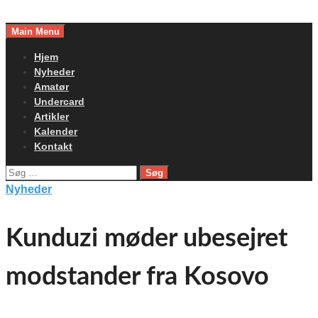
Skip
to
Main Menu
content
Hjem
Nyheder
Amatør
Undercard
Artikler
Kalender
Kontakt
Søg
efter:
Nyheder
Kunduzi møder ubesejret
modstander fra Kosovo