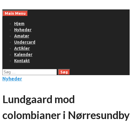
Skip
to
Main Menu
content
Hjem
Nyheder
Amatør
Undercard
Artikler
Kalender
Kontakt
Søg
efter:
Nyheder
Lundgaard mod
colombianer i Nørresundby