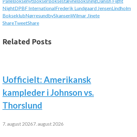
Palle
Boksenyt
Bokser
Boksestævne
Boksning
Danish Fight
Night
DPBF International
Frederik Lundgaard Jensen
Lindholm
Bokseklub
Nørresundby
Skansen
Wilmar Jinete
Share
Tweet
Share
Related Posts
Uofficielt: Amerikansk
kampleder i Johnson vs.
Thorslund
7. august 2026
7. august 2026