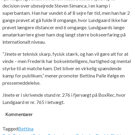
decision over ubesejrede Steven Simanca, i en kamp i
superbantam. Han har vundet 6 af 8 sejre før tid, men han har 2
gange prøvet at gå fulde 8 omgange, hvor Lundgaard ikke har
prøvet længere distancer end 6 omgange. Lundgaards lange
amatørkarriere giver ham dog langt større bokseerfaring på
internationalt niveau.
”Jinete er teknisk skarp, fysisk stærk, og han vil gøre alt for at
vinde – men Frederik har bokseintelligens, hurtighed og mental
styrke til at matche ham. Det bliver en virkelig spændende
kamp for publikum,” mener promoter Bettina Palle ifølge en
pressemeddelelse.
Jinete er i skrivende stund nr. 276 i fjervægt på BoxRec, hvor
Lundgaard er nr. 765 i letvægt.
Kommentarer
Tagged
Bettina