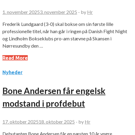
1. november 2025
3. november 2025
-
by
Hr
Frederik Lundgaard (3-0) skal bokse om sin første lille
professionelle titel, når han går i ringen på Danish Fight Night
og Lindholm Bokseklubs pro-am stævne på Skansen i
Nørresundby den …
Read More
Nyheder
Bone Andersen får engelsk
modstand i profdebut
17. oktober 2025
18. oktober 2025
-
by
Hr
Debutanten Bone Andersen får en næsten 10 år yngre