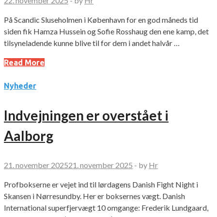
22. november 2025
-
by
Hr
På Scandic Sluseholmen i København for en god måneds tid
siden fik Hamza Hussein og Sofie Rosshaug den ene kamp, det
tilsyneladende kunne blive til for dem i andet halvår …
Read More
Nyheder
Indvejningen er overstået i
Aalborg
21. november 2025
21. november 2025
-
by
Hr
Profbokserne er vejet ind til lørdagens Danish Fight Night i
Skansen i Nørresundby. Her er boksernes vægt. Danish
International superfjervægt 10 omgange: Frederik Lundgaard,