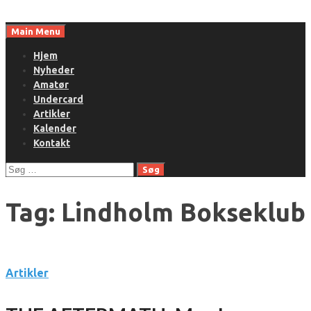
Skip
to
Main Menu
content
Hjem
Nyheder
Amatør
Undercard
Artikler
Kalender
Kontakt
Søg
efter:
Tag:
Lindholm Bokseklub
Artikler