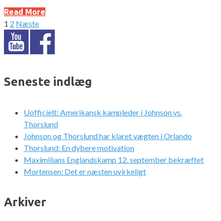
Read More
1
2
Næste
Indlægsinddeling
Seneste indlæg
Uofficielt: Amerikansk kampleder i Johnson vs.
Thorslund
Johnson og Thorslund har klaret vægten i Orlando
Thorslund: En dybere motivation
Maximilians Englandskamp 12. september bekræftet
Mortensen: Det er næsten uvirkeligt
Arkiver