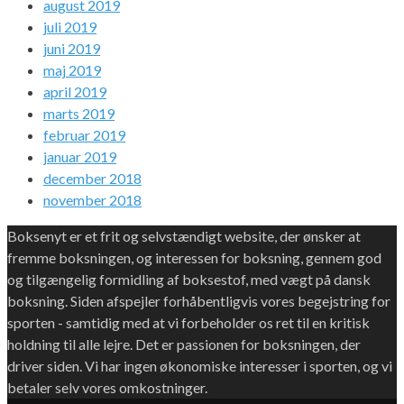
august 2019
juli 2019
juni 2019
maj 2019
april 2019
marts 2019
februar 2019
januar 2019
december 2018
november 2018
Boksenyt er et frit og selvstændigt website, der ønsker at
fremme boksningen, og interessen for boksning, gennem god
og tilgængelig formidling af boksestof, med vægt på dansk
boksning. Siden afspejler forhåbentligvis vores begejstring for
sporten - samtidig med at vi forbeholder os ret til en kritisk
holdning til alle lejre. Det er passionen for boksningen, der
driver siden. Vi har ingen økonomiske interesser i sporten, og vi
betaler selv vores omkostninger.