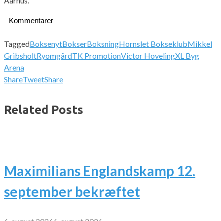
Aarhus.
Kommentarer
Tagged
Boksenyt
Bokser
Boksning
Hornslet Bokseklub
Mikkel
Gribsholt
Ryomgård
TK Promotion
Victor Hoveling
XL Byg
Arena
Share
Tweet
Share
Related Posts
Maximilians Englandskamp 12.
september bekræftet