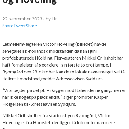
22. september 2023
-
by
Hr
Share
Tweet
Share
Letmellemvægteren Victor Hoveling (billedet) havde
senegalesisk-hollandsk modstander, da han i juni
profdebuterede i Kolding. Fjervægteren Mikkel Gribsholt har
haft fornøjelsen af georgiere i sin første to profkampe. I
Ryomgård den 28. oktober kan de to lokale navne meget vel få
italiensk modstand, melder Adresseavisen Syddjurs.
“Vi arbejder på det pt. Vi kigger mod Italien denne gang, men vi
har ikke noget på plads endnu,” siger promoter Kasper
Holgersen til Adresseavisen Syddjurs.
Mikkel Gribsholt er fra stationsbyen Ryomgård, Victor
Hoveling er fra Hornslet, der ligger få kilometer nærmere