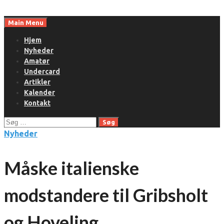
Skip
to
Main Menu
content
Hjem
Nyheder
Amatør
Undercard
Artikler
Kalender
Kontakt
Søg
efter:
Nyheder
Måske italienske
modstandere til Gribsholt
og Hoveling