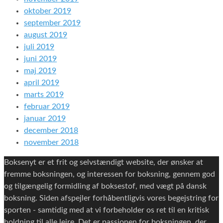
oktober 2019
september 2019
august 2019
juli 2019
juni 2019
maj 2019
april 2019
marts 2019
februar 2019
januar 2019
december 2018
november 2018
Boksenyt er et frit og selvstændigt website, der ønsker at
fremme boksningen, og interessen for boksning, gennem god
og tilgængelig formidling af boksestof, med vægt på dansk
boksning. Siden afspejler forhåbentligvis vores begejstring for
sporten - samtidig med at vi forbeholder os ret til en kritisk
holdning til alle lejre. Det er passionen for boksningen, der