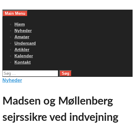
Skip
to
Main Menu
content
Hjem
Nyheder
Amatør
Undercard
Artikler
Kalender
Kontakt
Søg
efter:
Nyheder
Madsen og Møllenberg
sejrssikre ved indvejning