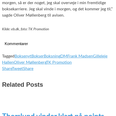
morgen, så er der noget, jeg skal overveje i min fremtidige
boksekarriere. Jeg skal vinde i morgen, og det kommer jeg til,”
sagde Oliver Møllenberg til avisen.
Kilde: eb.dk, foto: TK Promotion
Kommentarer
Tagged
Boksenyt
Bokser
Boksning
DM
Frank Madsen
Gilleleje
Hallen
Oliver Møllenberg
TK Promotion
Share
Tweet
Share
Related Posts