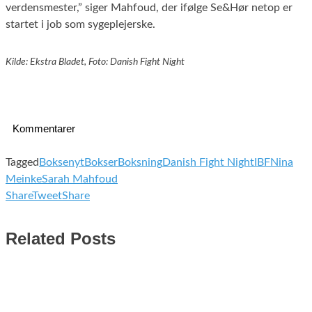
verdensmester,” siger Mahfoud, der ifølge Se&Hør netop er
startet i job som sygeplejerske.
Kilde: Ekstra Bladet, Foto: Danish Fight Night
Kommentarer
Tagged
Boksenyt
Bokser
Boksning
Danish Fight Night
IBF
Nina
Meinke
Sarah Mahfoud
Share
Tweet
Share
Related Posts