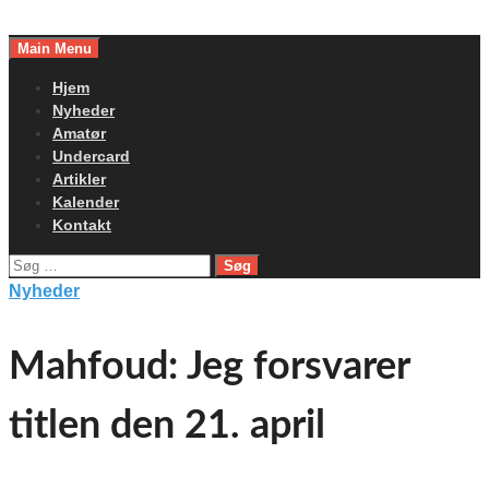
Skip
to
Main Menu
content
Hjem
Nyheder
Amatør
Undercard
Artikler
Kalender
Kontakt
Søg
efter:
Nyheder
Mahfoud: Jeg forsvarer
titlen den 21. april