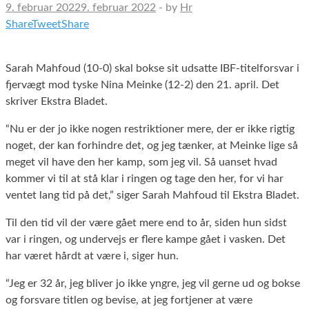
9. februar 2022
9. februar 2022
-
by
Hr
Share
Tweet
Share
Sarah Mahfoud (10-0) skal bokse sit udsatte IBF-titelforsvar i
fjervægt mod tyske Nina Meinke (12-2) den 21. april. Det
skriver Ekstra Bladet.
“Nu er der jo ikke nogen restriktioner mere, der er ikke rigtig
noget, der kan forhindre det, og jeg tænker, at Meinke lige så
meget vil have den her kamp, som jeg vil. Så uanset hvad
kommer vi til at stå klar i ringen og tage den her, for vi har
ventet lang tid på det,” siger Sarah Mahfoud til Ekstra Bladet.
Til den tid vil der være gået mere end to år, siden hun sidst
var i ringen, og undervejs er flere kampe gået i vasken. Det
har været hårdt at være i, siger hun.
“Jeg er 32 år, jeg bliver jo ikke yngre, jeg vil gerne ud og bokse
og forsvare titlen og bevise, at jeg fortjener at være