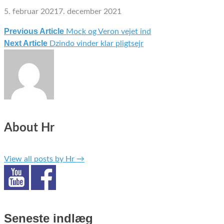
5. februar 2021
7. december 2021
Previous Article
Mock og Veron vejet ind
Indlægsnavigation
Next Article
Dzindo vinder klar pligtsejr
About Hr
View all posts by Hr
→
Seneste indlæg