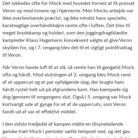
Det lykkedes ofte for Mock med hovedet forrest at få presset
Veron op mod tovene og i hjørnerne. Men Mocks arbejde var
ikke overbevisende præcist, og ikke mindst hans specielle,
karateagtige overhåndshøjre ramte ofte i luften. Det blev til
meget brydekamp og holderi, som den joggingdragtklædte
kampleder Klaus Hagemann konsekvent valgte at give Veron
skylden for, og i 7. omgang blev det til et vigtigt pointfradrag
til Veron.
Når Veron havde luft til at slå, så ramte han til gengæld Mock
ofte og hårdt. Mod slutningen af 2. omgang blev Mock ramt
af et uppercut og et par opfølgende slag, der bragte ham
hårdt rystet helt ud på afgrundens kant. Han kæmpede sig
dog igennem til omgangens slut. Også i 5. omgang var Mock
kortvarigt ude at gynge for et af de uppercuts, som Veron
fandt ud af var et effektivt middel.
I den sidste tredjedel af kampen måtte en tilsyneladende
ganske træt Mock i perioder sætte tempoet ned, og det gav