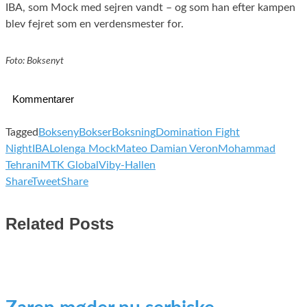
IBA, som Mock med sejren vandt – og som han efter kampen
blev fejret som en verdensmester for.
Foto: Boksenyt
Kommentarer
Tagged
Bokseny
Bokser
Boksning
Domination Fight
Night
IBA
Lolenga Mock
Mateo Damian Veron
Mohammad
Tehrani
MTK Global
Viby-Hallen
Share
Tweet
Share
Related Posts