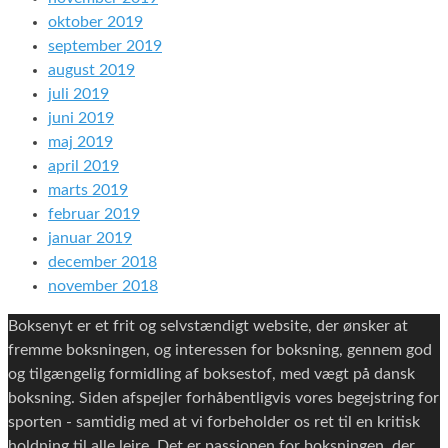
oktober 2019
september 2019
august 2019
juli 2019
juni 2019
maj 2019
april 2019
marts 2019
februar 2019
januar 2019
december 2018
november 2018
Boksenyt er et frit og selvstændigt website, der ønsker at
fremme boksningen, og interessen for boksning, gennem god
og tilgængelig formidling af boksestof, med vægt på dansk
boksning. Siden afspejler forhåbentligvis vores begejstring for
sporten - samtidig med at vi forbeholder os ret til en kritisk
holdning til alle lejre. Det er passionen for boksningen, der