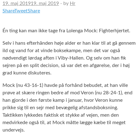
19. maj 2019
19. maj 2019
-
by
Hr
Share
Tweet
Share
Én ting kan man ikke tage fra Lolenga Mock: Fighterhjertet.
Selv i hans efterhånden høje alder er han klar til at gå gennem
ild og vand for at vinde boksekampe, men det var også
nødvendigt lørdag aften i Viby-Hallen. Og selv om han fik
sejren på en split decision, så var det en afgørelse, der i høj
grad kunne diskuteres.
Mock (nu 43-16-1) havde på forhånd bebudet, at han ville
prøve at skære ringen bedre af mod Veron (nu 28-24-1), end
han gjorde i den første kamp i januar, hvor Veron kunne
prikke sig til en sejr med bevægelig afstandsboksning.
Taktikken lykkedes faktisk et stykke af vejen, men den
medvirkede også til, at Mock måtte lægge kæbe til meget
undervejs.