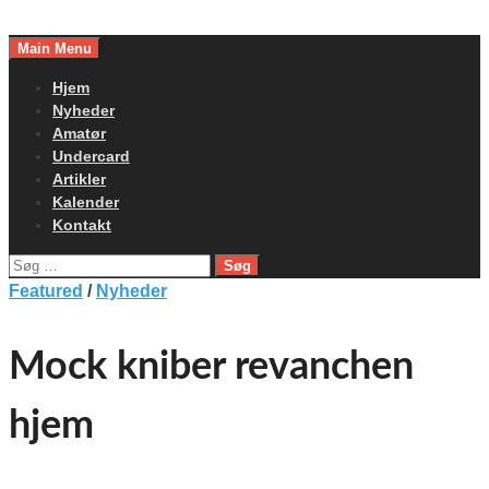
Skip
to
Main Menu
content
Hjem
Nyheder
Amatør
Undercard
Artikler
Kalender
Kontakt
Søg
efter:
Featured
/
Nyheder
Mock kniber revanchen
hjem