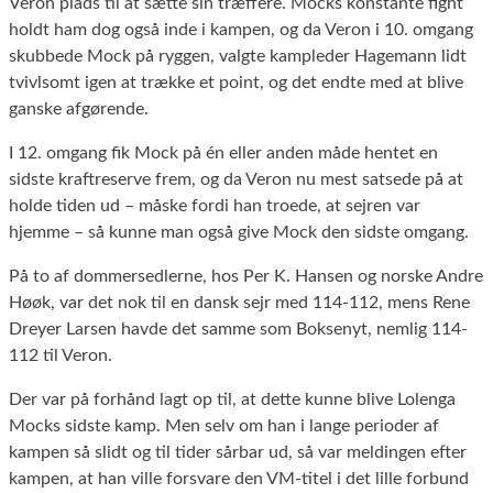
Veron plads til at sætte sin træffere. Mocks konstante fight
holdt ham dog også inde i kampen, og da Veron i 10. omgang
skubbede Mock på ryggen, valgte kampleder Hagemann lidt
tvivlsomt igen at trække et point, og det endte med at blive
ganske afgørende.
I 12. omgang fik Mock på én eller anden måde hentet en
sidste kraftreserve frem, og da Veron nu mest satsede på at
holde tiden ud – måske fordi han troede, at sejren var
hjemme – så kunne man også give Mock den sidste omgang.
På to af dommersedlerne, hos Per K. Hansen og norske Andre
Høøk, var det nok til en dansk sejr med 114-112, mens Rene
Dreyer Larsen havde det samme som Boksenyt, nemlig 114-
112 til Veron.
Der var på forhånd lagt op til, at dette kunne blive Lolenga
Mocks sidste kamp. Men selv om han i lange perioder af
kampen så slidt og til tider sårbar ud, så var meldingen efter
kampen, at han ville forsvare den VM-titel i det lille forbund