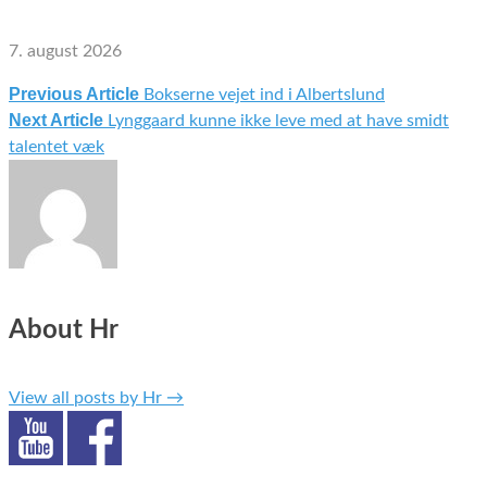
7. august 2026
Previous Article
Bokserne vejet ind i Albertslund
Indlægsnavigation
Next Article
Lynggaard kunne ikke leve med at have smidt
talentet væk
About Hr
View all posts by Hr
→