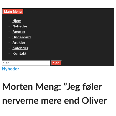
Skip
to
Main Menu
content
Hjem
Nyheder
Amatør
Undercard
Artikler
Kalender
Kontakt
Søg
efter:
Nyheder
Morten Meng: ”Jeg føler
nerverne mere end Oliver