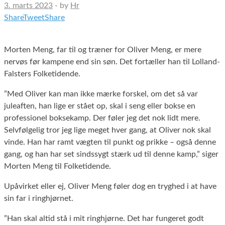
3. marts 2023
-
by
Hr
Share
Tweet
Share
Morten Meng, far til og træner for Oliver Meng, er mere
nervøs før kampene end sin søn. Det fortæller han til Lolland-
Falsters Folketidende.
”Med Oliver kan man ikke mærke forskel, om det så var
juleaften, han lige er stået op, skal i seng eller bokse en
professionel boksekamp. Der føler jeg det nok lidt mere.
Selvfølgelig tror jeg lige meget hver gang, at Oliver nok skal
vinde. Han har ramt vægten til punkt og prikke – også denne
gang, og han har set sindssygt stærk ud til denne kamp,” siger
Morten Meng til Folketidende.
Upåvirket eller ej, Oliver Meng føler dog en tryghed i at have
sin far i ringhjørnet.
”Han skal altid stå i mit ringhjørne. Det har fungeret godt