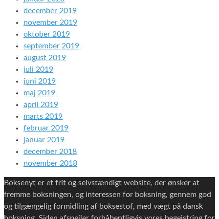
december 2019
november 2019
oktober 2019
september 2019
august 2019
juli 2019
juni 2019
maj 2019
april 2019
marts 2019
februar 2019
januar 2019
december 2018
november 2018
Boksenyt er et frit og selvstændigt website, der ønsker at
fremme boksningen, og interessen for boksning, gennem god
og tilgængelig formidling af boksestof, med vægt på dansk
boksning. Siden afspejler forhåbentligvis vores begejstring for