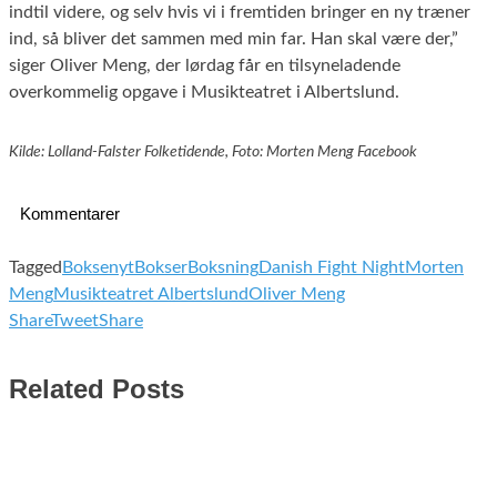
indtil videre, og selv hvis vi i fremtiden bringer en ny træner
ind, så bliver det sammen med min far. Han skal være der,”
siger Oliver Meng, der lørdag får en tilsyneladende
overkommelig opgave i Musikteatret i Albertslund.
Kilde: Lolland-Falster Folketidende, Foto: Morten Meng Facebook
Kommentarer
Tagged
Boksenyt
Bokser
Boksning
Danish Fight Night
Morten
Meng
Musikteatret Albertslund
Oliver Meng
Share
Tweet
Share
Related Posts