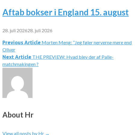
Aftab bokser i England 15. august
28. juli 2026
28. juli 2026
Morten Meng: ”Jeg føler nerverne mere end
Indlægsnavigation
Previous Article
Oliver
THE PREVIEW: Hvad blev der af Palle-
Next Article
matchmakingen ?
About Hr
View all posts by Hr
→