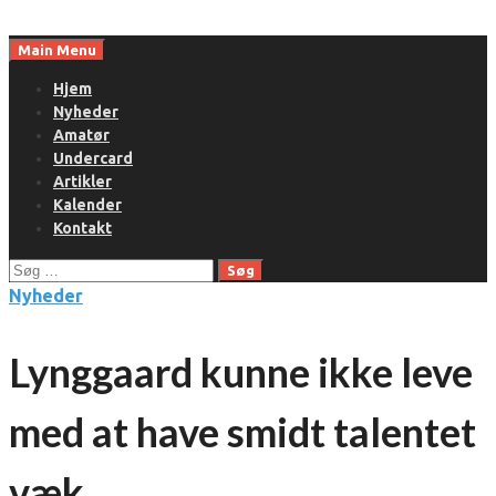
Skip
to
Main Menu
content
Hjem
Nyheder
Amatør
Undercard
Artikler
Kalender
Kontakt
Søg
efter:
Nyheder
Lynggaard kunne ikke leve
med at have smidt talentet
væk