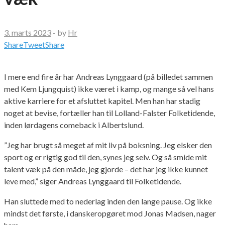
3. marts 2023
-
by
Hr
Share
Tweet
Share
I mere end fire år har Andreas Lynggaard (på billedet sammen
med Kem Ljungquist) ikke været i kamp, og mange så vel hans
aktive karriere for et afsluttet kapitel. Men han har stadig
noget at bevise, fortæller han til Lolland-Falster Folketidende,
inden lørdagens comeback i Albertslund.
”Jeg har brugt så meget af mit liv på boksning. Jeg elsker den
sport og er rigtig god til den, synes jeg selv. Og så smide mit
talent væk på den måde, jeg gjorde – det har jeg ikke kunnet
leve med,” siger Andreas Lynggaard til Folketidende.
Han sluttede med to nederlag inden den lange pause. Og ikke
mindst det første, i danskeropgøret mod Jonas Madsen, nager