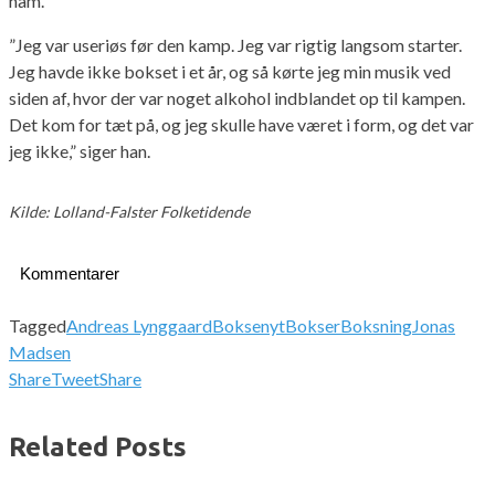
ham.
”Jeg var useriøs før den kamp. Jeg var rigtig langsom starter.
Jeg havde ikke bokset i et år, og så kørte jeg min musik ved
siden af, hvor der var noget alkohol indblandet op til kampen.
Det kom for tæt på, og jeg skulle have været i form, og det var
jeg ikke,” siger han.
Kilde: Lolland-Falster Folketidende
Kommentarer
Tagged
Andreas Lynggaard
Boksenyt
Bokser
Boksning
Jonas
Madsen
Share
Tweet
Share
Related Posts