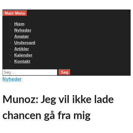
Skip
to
Main Menu
content
Hjem
Nyheder
Amatør
Undercard
Artikler
Kalender
Kontakt
Søg
efter:
Nyheder
Munoz: Jeg vil ikke lade
chancen gå fra mig