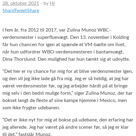
28. oktober 2021
-
by
Hr
Share
Tweet
Share
I fem år, fra 2012 til 2017, var Zulina Munoz WBC-
verdensmester i superfluevægt. Den 13. november i Kolding
får hun chancen for igen at spænde et VM-bælte om livet,
når hun udfordrer WBO-verdensmesteren i bantamvægt,
Dina Thorslund. Den mulighed har hun tænkt sig at udnytte.
“Det her er ny chance for mig for at blive verdensmester igen,
og den vil jeg ikke lade gå fra mig. Jeg er så heldig, at jeg har
været verdensmester før, og jeg arbejder hårdt på at bringe
mig selv i den bedst mulige form,” siger Zulina Munoz, der har
bokset langt de fleste af sine kampe hjemme i Mexico, men
som ikke frygter udebanen.
“Det er ikke nyt for mig at bokse på udebane, den erfaring har
jeg allerede. Jeg har været på andre scener før, så jeg er klar
til det,” fastslår Munoz.