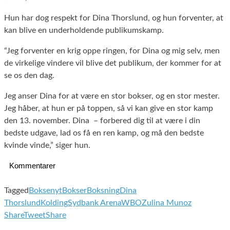
Hun har dog respekt for Dina Thorslund, og hun forventer, at
kan blive en underholdende publikumskamp.
“Jeg forventer en krig oppe ringen, for Dina og mig selv, men
de virkelige vindere vil blive det publikum, der kommer for at
se os den dag.
Jeg anser Dina for at være en stor bokser, og en stor mester.
Jeg håber, at hun er på toppen, så vi kan give en stor kamp
den 13. november. Dina – forbered dig til at være i din
bedste udgave, lad os få en ren kamp, og må den bedste
kvinde vinde,” siger hun.
Kommentarer
Tagged
Boksenyt
Bokser
Boksning
Dina
Thorslund
Kolding
Sydbank Arena
WBO
Zulina Munoz
Share
Tweet
Share