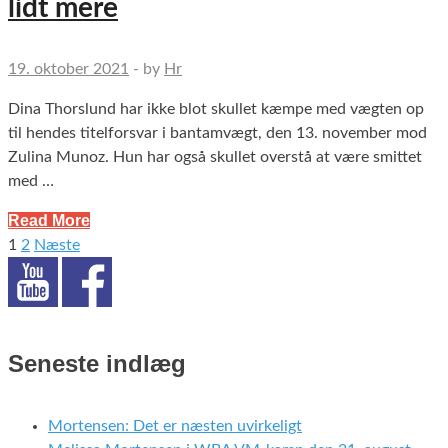
lidt mere
19. oktober 2021
-
by
Hr
Dina Thorslund har ikke blot skullet kæmpe med vægten op
til hendes titelforsvar i bantamvægt, den 13. november mod
Zulina Munoz. Hun har også skullet overstå at være smittet
med …
Read More
1
2
Næste
Indlægsinddeling
Seneste indlæg
Mortensen: Det er næsten uvirkeligt