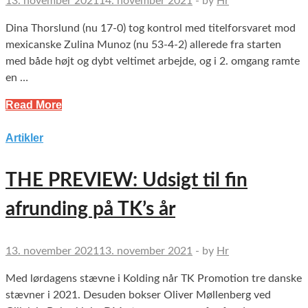
13. november 2021
14. november 2021
-
by
Hr
Dina Thorslund (nu 17-0) tog kontrol med titelforsvaret mod
mexicanske Zulina Munoz (nu 53-4-2) allerede fra starten
med både højt og dybt veltimet arbejde, og i 2. omgang ramte
en …
Read More
Artikler
THE PREVIEW: Udsigt til fin
afrunding på TK’s år
13. november 2021
13. november 2021
-
by
Hr
Med lørdagens stævne i Kolding når TK Promotion tre danske
stævner i 2021. Desuden bokser Oliver Møllenberg ved