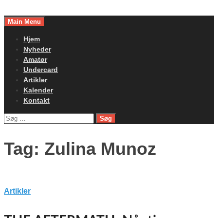
Skip
to
Main Menu
content
Hjem
Nyheder
Amatør
Undercard
Artikler
Kalender
Kontakt
Søg
efter:
Tag:
Zulina Munoz
Artikler