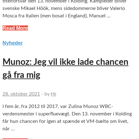
titelforsvar den 13. november i Kolding. Kampleder bliver
svenske Mikael Höök, mens sidedommerne bliver Valerio
Mosca fra Italien (men bosat i England), Manuel …
Read More
Nyheder
Munoz: Jeg vil ikke lade chancen
gå fra mig
28. oktober 2021
-
by
Hr
I fem år, fra 2012 til 2017, var Zulina Munoz WBC-
verdensmester i superfluevægt. Den 13. november i Kolding
får hun chancen for igen at spænde et VM-bælte om livet,
når …