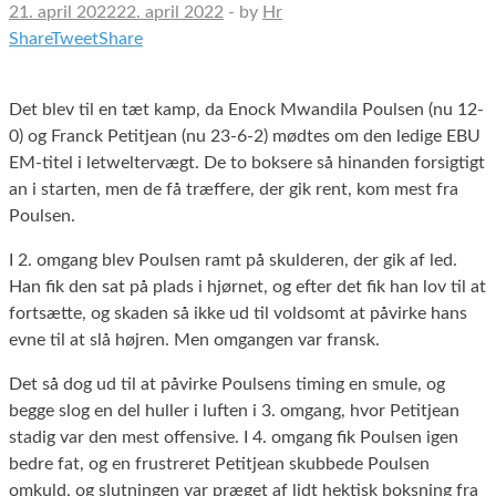
21. april 2022
22. april 2022
-
by
Hr
Share
Tweet
Share
Det blev til en tæt kamp, da Enock Mwandila Poulsen (nu 12-
0) og Franck Petitjean (nu 23-6-2) mødtes om den ledige EBU
EM-titel i letweltervægt. De to boksere så hinanden forsigtigt
an i starten, men de få træffere, der gik rent, kom mest fra
Poulsen.
I 2. omgang blev Poulsen ramt på skulderen, der gik af led.
Han fik den sat på plads i hjørnet, og efter det fik han lov til at
fortsætte, og skaden så ikke ud til voldsomt at påvirke hans
evne til at slå højren. Men omgangen var fransk.
Det så dog ud til at påvirke Poulsens timing en smule, og
begge slog en del huller i luften i 3. omgang, hvor Petitjean
stadig var den mest offensive. I 4. omgang fik Poulsen igen
bedre fat, og en frustreret Petitjean skubbede Poulsen
omkuld, og slutningen var præget af lidt hektisk boksning fra