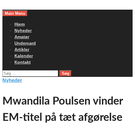
Skip
to
Main Menu
content
Hjem
Nyheder
Amatør
Undercard
Artikler
Kalender
Kontakt
Søg
efter:
Nyheder
Mwandila Poulsen vinder
EM-titel på tæt afgørelse