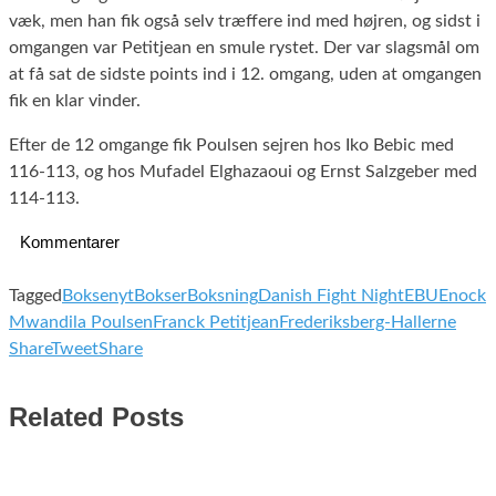
væk, men han fik også selv træffere ind med højren, og sidst i
omgangen var Petitjean en smule rystet. Der var slagsmål om
at få sat de sidste points ind i 12. omgang, uden at omgangen
fik en klar vinder.
Efter de 12 omgange fik Poulsen sejren hos Iko Bebic med
116-113, og hos Mufadel Elghazaoui og Ernst Salzgeber med
114-113.
Kommentarer
Tagged
Boksenyt
Bokser
Boksning
Danish Fight Night
EBU
Enock
Mwandila Poulsen
Franck Petitjean
Frederiksberg-Hallerne
Share
Tweet
Share
Related Posts