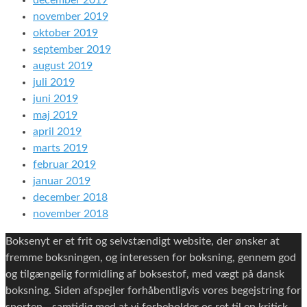
december 2019
november 2019
oktober 2019
september 2019
august 2019
juli 2019
juni 2019
maj 2019
april 2019
marts 2019
februar 2019
januar 2019
december 2018
november 2018
Boksenyt er et frit og selvstændigt website, der ønsker at
fremme boksningen, og interessen for boksning, gennem god
og tilgængelig formidling af boksestof, med vægt på dansk
boksning. Siden afspejler forhåbentligvis vores begejstring for