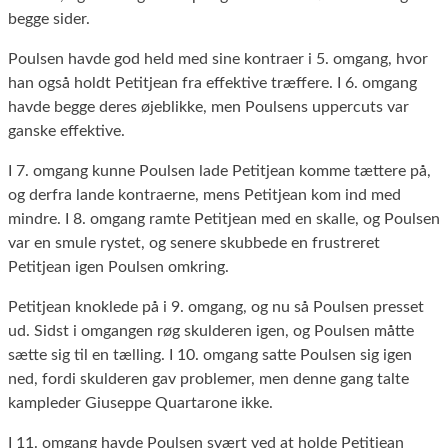
begge sider.
Poulsen havde god held med sine kontraer i 5. omgang, hvor
han også holdt Petitjean fra effektive træffere. I 6. omgang
havde begge deres øjeblikke, men Poulsens uppercuts var
ganske effektive.
I 7. omgang kunne Poulsen lade Petitjean komme tættere på,
og derfra lande kontraerne, mens Petitjean kom ind med
mindre. I 8. omgang ramte Petitjean med en skalle, og Poulsen
var en smule rystet, og senere skubbede en frustreret
Petitjean igen Poulsen omkring.
Petitjean knoklede på i 9. omgang, og nu så Poulsen presset
ud. Sidst i omgangen røg skulderen igen, og Poulsen måtte
sætte sig til en tælling. I 10. omgang satte Poulsen sig igen
ned, fordi skulderen gav problemer, men denne gang talte
kampleder Giuseppe Quartarone ikke.
I 11. omgang havde Poulsen svært ved at holde Petitjean