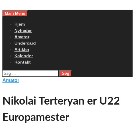
Skip
to
Main Menu
content
Hjem
Nyheder
Amatør
Undercard
Artikler
Kalender
Kontakt
Søg
efter:
Amatør
Nikolai Terteryan er U22
Europamester