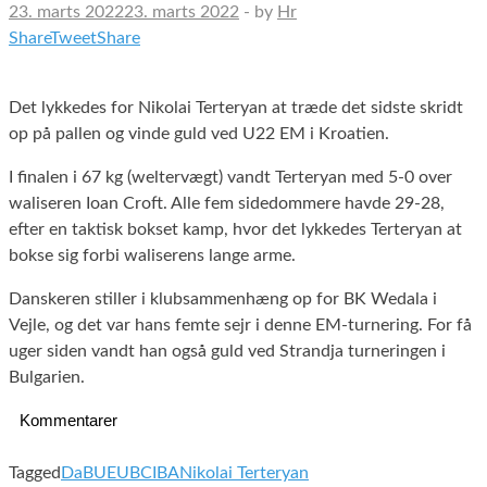
23. marts 2022
23. marts 2022
-
by
Hr
Share
Tweet
Share
Det lykkedes for Nikolai Terteryan at træde det sidste skridt
op på pallen og vinde guld ved U22 EM i Kroatien.
I finalen i 67 kg (weltervægt) vandt Terteryan med 5-0 over
waliseren Ioan Croft. Alle fem sidedommere havde 29-28,
efter en taktisk bokset kamp, hvor det lykkedes Terteryan at
bokse sig forbi waliserens lange arme.
Danskeren stiller i klubsammenhæng op for BK Wedala i
Vejle, og det var hans femte sejr i denne EM-turnering. For få
uger siden vandt han også guld ved Strandja turneringen i
Bulgarien.
Kommentarer
Tagged
DaBU
EUBC
IBA
Nikolai Terteryan