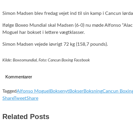
Simon Madsen blev fredag vejet ind til sin kamp i Cancun lørda
Ifølge Boxeo Mundial skal Madsen (6-0) nu møde Alfonso “Alac
Moguel har bokset i lettere vægtklasser.
Simon Madsen vejede iøvrigt 72 kg (158,7 pounds).
Kilde: Boxeomundial, Foto: Cancun Boxing Facebook
Kommentarer
Tagged
Alfonso Moguel
Boksenyt
Bokser
Boksning
Cancun Boxin
Share
Tweet
Share
Related Posts