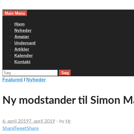
Skip
to
Main Menu
content
Hjem
Nyheder
Amatør
Undercard
Artikler
Kalender
Kontakt
Søg
efter:
Featured
/
Nyheder
Ny modstander til Simon 
6. april 2019
7. april 2019
-
by
Hr
Share
Tweet
Share