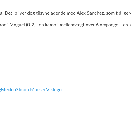
g. Det bliver dog tilsyneladende mod Alex Sanchez, som tidligere
ran” Moguel (0-2) i en kamp i mellemvægt over 6 omgange – en k
g
Mexico
Simon Madsen
Vikingo