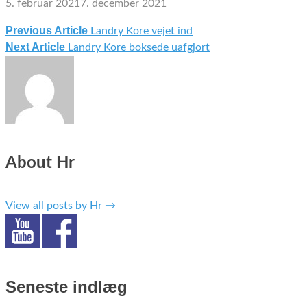
5. februar 2021
7. december 2021
Previous Article
Landry Kore vejet ind
Indlægsnavigation
Next Article
Landry Kore boksede uafgjort
About Hr
View all posts by Hr
→
Seneste indlæg