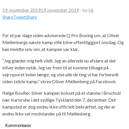
19. november 2019
19. november 2019
-
by
Hr
Share
Tweet
Share
For et par dage siden adviserede Q Pro Boxing om, at Oliver
Møllenbergs næste kamp ville blive offentliggjort onsdag. Og
han meldte selv om, at kampen var klar.
“Jeg glæder mig helt vildt. Jeg an allerede nu afsløre at det
bliver inden nytår. Jeg ser frem til at komme tilbage på
sejrssporet inden længe, og vise alle de ting vi har forberedt
siden sidste kamp,” skrev Oliver Møllenberg på Facebook.
Ifølge BoxRec bliver kampen bokset på et stævne i Bruchsal
nær Karlsruhe i det sydlige Tyskland den 7. december. Det
kampsted er dog endnu ikke officielt bekræftet, og der er
endnu ikke sat modstander på til Møllenberg.
Kommentarer