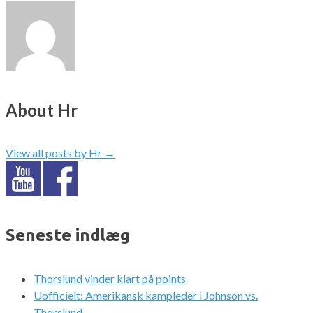
About Hr
View all posts by Hr
→
Seneste indlæg
Thorslund vinder klart på points
Uofficielt: Amerikansk kampleder i Johnson vs.
Thorslund