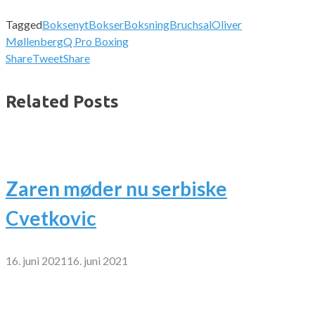
Tagged
Boksenyt
Bokser
Boksning
Bruchsal
Oliver
Møllenberg
Q Pro Boxing
Share
Tweet
Share
Related Posts
Zaren møder nu serbiske
Cvetkovic
16. juni 2021
16. juni 2021